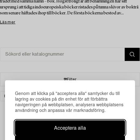
trädet med samma namn – bok. Högst troligt är att benämningen har sitt
ursprung i att tidiga indoeuropeiska böcker ristades på tunna skivor av bokträ
som senare häftades ihop till böcker. De första böckerna bestod av...
Läs mer
Filter
Genom att klicka på "acceptera alla" samtycker du till
BÖCKER & HANDSKRIFTER
KONST
RENSA ALLA
lagring av cookies på din enhet för att förbättra
navigeringen på webbplatsen, analysera webbplatsens
användning och anpassa vår marknadsföring.
Din sökning gav ingen träff just nu.
Acceptera alla