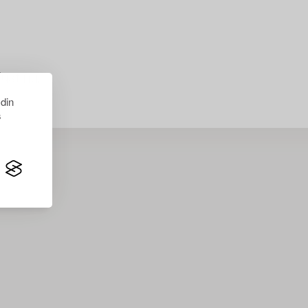
just nu.
 din
s