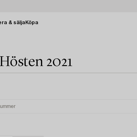
ra & sälja
Köpa
 Hösten 2021