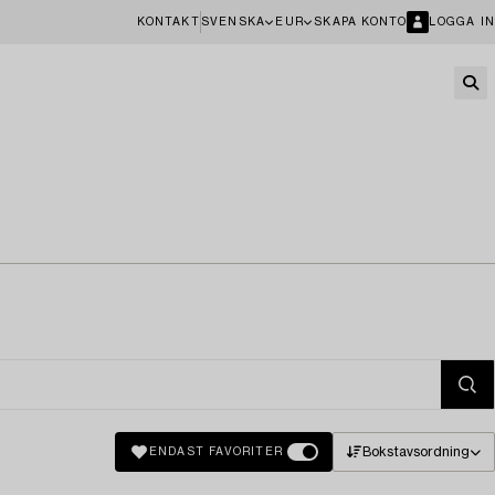
KONTAKT
SVENSKA
EUR
SKAPA KONTO
LOGGA IN
Bokstavsordning
ENDAST FAVORITER