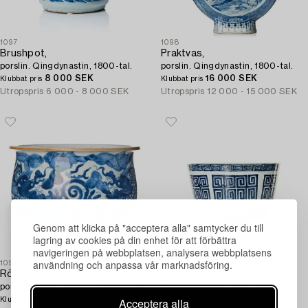
1097
1098
Brushpot,
Praktvas,
porslin. Qingdynastin, 1800-tal.
porslin. Qingdynastin, 1800-tal.
8 000 SEK
16 000 SEK
Klubbat pris
Klubbat pris
Utropspris
6 000 - 8 000 SEK
Utropspris
12 000 - 15 000 SEK
Genom att klicka på "acceptera alla" samtycker du till
lagring av cookies på din enhet för att förbättra
navigeringen på webbplatsen, analysera webbplatsens
användning och anpassa vår marknadsföring.
1099
1100
Rökelsekar,
Ytterfoder,
porslin. Qingdynastin, 17/1800-tal.
porslin. Qingdynastin, 1800-tal.
30 000 SEK
7 500 SEK
Acceptera alla
Klubbat pris
Klubbat pris