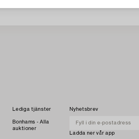
Din sökning gav ingen träff 
Lediga tjänster
Nyhetsbrev
Bonhams - Alla
auktioner
Ladda ner vår app