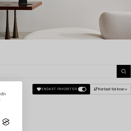
Kortast tid kvar
ENDAST FAVORITER
 din
s