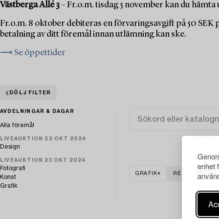
Västberga Allé 3
– Fr.o.m. tisdag 5 november kan du hämta u
Fr.o.m. 8 oktober debiteras en förvaringsavgift på 50 SEK
betalning av ditt föremål innan utlämning kan ske.
⟶ Se öppettider
DÖLJ FILTER
AVDELNINGAR & DAGAR
Alla föremål
LIVEAUKTION 22 OKT 2024
Design
Genom 
LIVEAUKTION 23 OKT 2024
enhet 
Fotografi
använd
GRAFIK
RENSA ALLA
Konst
Grafik
Acc