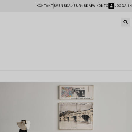
KONTAKT
SVENSKA
EUR
SKAPA KONTO
LOGGA IN