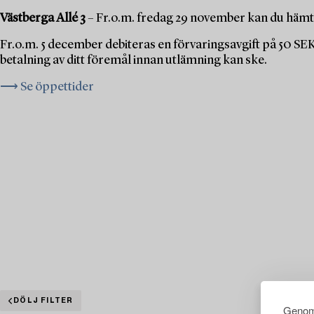
Västberga Allé 3
– Fr.o.m. fredag 29 november kan du hämta
Fr.o.m. 5 december debiteras en förvaringsavgift på 50 SE
betalning av ditt föremål innan utlämning kan ske.
⟶ Se öppettider
DÖLJ FILTER
Genom 