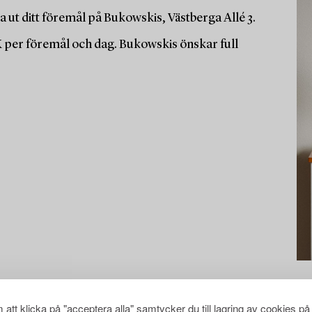
 ut ditt föremål på Bukowskis, Västberga Allé 3.
K per föremål och dag. Bukowskis önskar full
att klicka på "acceptera alla" samtycker du till lagring av cookies på