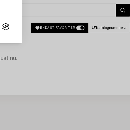
s
Katalognummer
ENDAST FAVORITER
just nu.