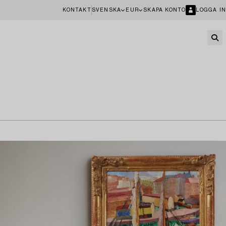
KONTAKT
SVENSKA
EUR
SKAPA KONTO
LOGGA IN