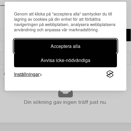
⟶ Se öppettider
Genom att klicka på "acceptera alla" samtycker du till
lagring av cookies på din enhet för att förbättra
navigeringen på webbplatsen, analysera webbplatsens
användning och anpassa vår marknadsföring.
Acceptera alla
Avvisa icke-nödvändiga
Filter
Inställningar
SMYCKEN
RENSA ALLA
Din sökning gav ingen träff just nu.