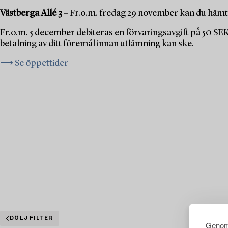
Västberga Allé 3
– Fr.o.m. fredag 29 november kan du hämta
Fr.o.m. 5 december debiteras en förvaringsavgift på 50 SE
betalning av ditt föremål innan utlämning kan ske.
⟶ Se öppettider
DÖLJ FILTER
Genom 