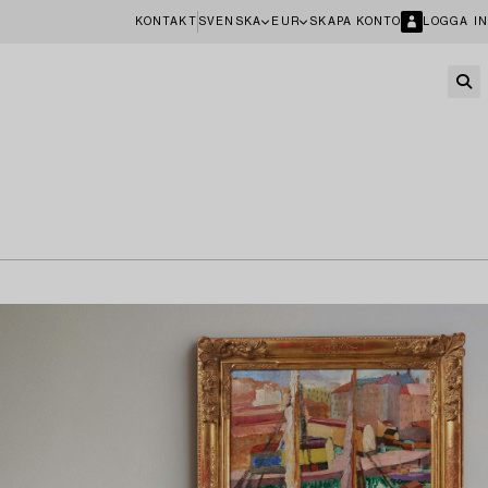
KONTAKT
SVENSKA
EUR
SKAPA KONTO
LOGGA IN