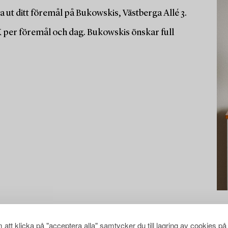
 ut ditt föremål på Bukowskis, Västberga Allé 3.
K per föremål och dag. Bukowskis önskar full
att klicka på "acceptera alla" samtycker du till lagring av cookies på