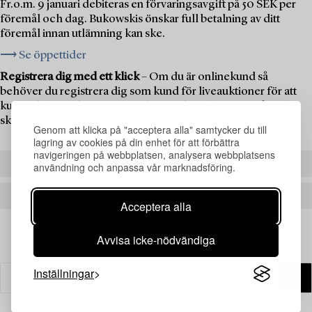
Fr.o.m. 9 januari debiteras en förvaringsavgift på 50 SEK per
föremål och dag. Bukowskis önskar full betalning av ditt
föremål innan utlämning kan ske.
⟶ Se öppettider
Registrera dig med ett klick
– Om du är onlinekund så
behöver du registrera dig som kund för liveauktioner för att
kunna delta i auktionen. Om du är ny kund hos oss måste du
skapa ett kundkonto först.
Genom att klicka på "acceptera alla" samtycker du till
lagring av cookies på din enhet för att förbättra
navigeringen på webbplatsen, analysera webbplatsens
REGISTRERA DIG
användning och anpassa vår marknadsföring.
SKAPA ETT KONTO
Acceptera alla
Avvisa icke-nödvändiga
Inställningar