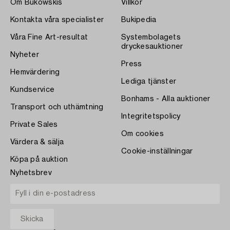
Om Bukowskis
Villkor
Kontakta våra specialister
Bukipedia
Våra Fine Art-resultat
Systembolagets
dryckesauktioner
Nyheter
Press
Hemvärdering
Lediga tjänster
Kundservice
Bonhams - Alla auktioner
Transport och uthämtning
Integritetspolicy
Private Sales
Om cookies
Värdera & sälja
Cookie-inställningar
Köpa på auktion
Nyhetsbrev