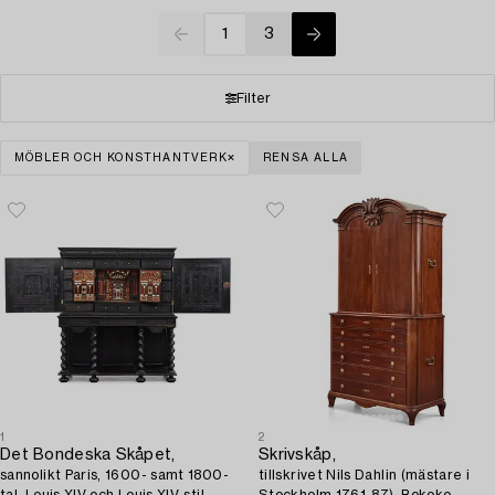
1
3
Filter
MÖBLER OCH KONSTHANTVERK
RENSA ALLA
1
2
Det Bondeska Skåpet,
Skrivskåp,
sannolikt Paris, 1600- samt 1800-
tillskrivet Nils Dahlin (mästare i
tal, Louis XIV och Louis XIV-stil.
Stockholm 1761-87), Rokoko.