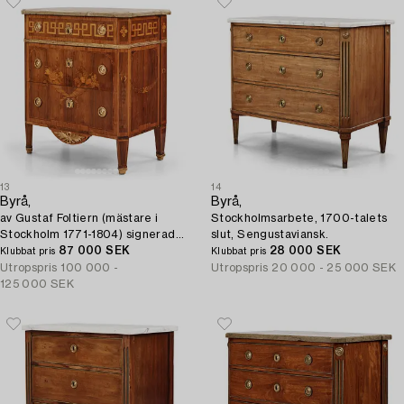
13
14
Byrå,
Byrå,
av Gustaf Foltiern (mästare i
Stockholmsarbete, 1700-talets
Stockholm 1771-1804) signerad
slut, Sengustaviansk.
och daterad 1782, Gustaviansk.
87 000 SEK
28 000 SEK
Klubbat pris
Klubbat pris
Utropspris
100 000 -
Utropspris
20 000 - 25 000 SEK
125 000 SEK