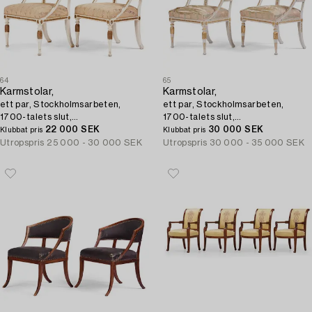
64
65
Karmstolar,
Karmstolar,
ett par, Stockholmsarbeten,
ett par, Stockholmsarbeten,
1700-talets slut,
1700-talets slut,
Sengustavianska.
22 000 SEK
Sengustavianska.
30 000 SEK
Klubbat pris
Klubbat pris
Utropspris
25 000 - 30 000 SEK
Utropspris
30 000 - 35 000 SEK