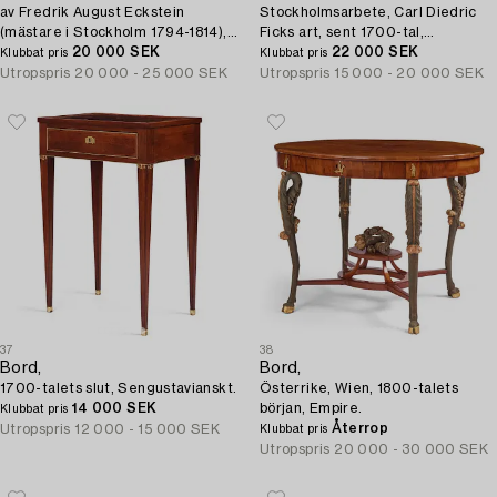
av Fredrik August Eckstein
Stockholmsarbete, Carl Diedric
(mästare i Stockholm 1794-1814),
Ficks art, sent 1700-tal,
Sengustavianskt.
20 000 SEK
Sengustavianskt.
22 000 SEK
Klubbat pris
Klubbat pris
Utropspris
20 000 - 25 000 SEK
Utropspris
15 000 - 20 000 SEK
37
38
Bord,
Bord,
1700-talets slut, Sengustavianskt.
Österrike, Wien, 1800-talets
14 000 SEK
början, Empire.
Klubbat pris
Återrop
Utropspris
12 000 - 15 000 SEK
Klubbat pris
Utropspris
20 000 - 30 000 SEK