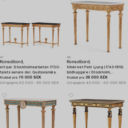
47
48
Konsolbord,
Konsolbord,
ett par. Stockholmsarbeten 1700-
tillskrivet Pehr Ljung (1743-1819)
talets senare del, Gustavianska.
bildhuggare i Stockholm,
70 000 SEK
Sengustavianskt.
36 000 SEK
Klubbat pris
Klubbat pris
Utropspris
60 000 - 80 000 SEK
Utropspris
40 000 - 60 000 SEK