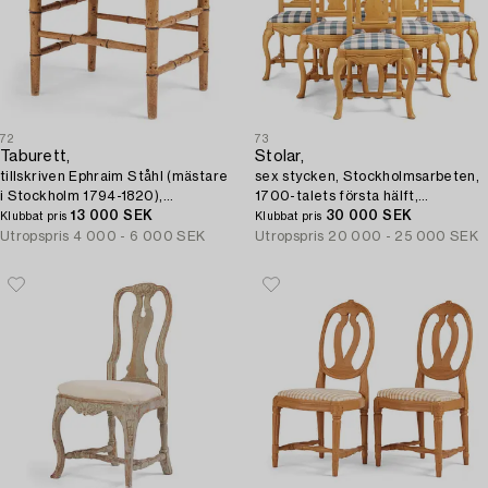
72
73
Taburett,
Stolar,
tillskriven Ephraim Ståhl (mästare
sex stycken, Stockholmsarbeten,
i Stockholm 1794-1820),
1700-talets första hälft,
Sengustaviansk.
13 000 SEK
Senbarock.
30 000 SEK
Klubbat pris
Klubbat pris
Utropspris
4 000 - 6 000 SEK
Utropspris
20 000 - 25 000 SEK