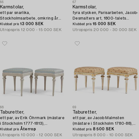
66
67
Karmstolar,
Karmstolar,
ett par snarlika,
fyra stycken, Parisarbeten, Jacob-
Stockholmsarbete, omkring år
Desmalters art, 1800-talets
1800 och 1800-tal,
13 000 SEK
början, Empire.
15 000 SEK
Klubbat pris
Klubbat pris
Sengustaviansk.
Utropspris
12 000 - 15 000 SEK
Utropspris
20 000 - 30 000 SEK
68
69
Taburetter,
Taburetter,
ett par, av Erik Öhrmark (mästare
ett par, av Jacob Malmsten
i Stockholm 1777-1813),
(mästare i Stockholm 1780-88),
Gustavianska.
Återrop
Gustavianska.
8 500 SEK
Klubbat pris
Klubbat pris
Utropspris
10 000 - 12 000 SEK
Utropspris
8 000 - 10 000 SEK