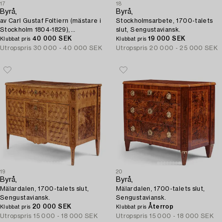
17
18
Byrå,
Byrå,
av Carl Gustaf Foltiern (mästare i
Stockholmsarbete, 1700-talets
Stockholm 1804-1829),
slut, Sengustaviansk.
Sengustaviansk.
40 000 SEK
19 000 SEK
Klubbat pris
Klubbat pris
Utropspris
30 000 - 40 000 SEK
Utropspris
20 000 - 25 000 SEK
19
20
Byrå,
Byrå,
Mälardalen, 1700-talets slut,
Mälardalen, 1700-talets slut,
Sengustaviansk.
Sengustaviansk.
20 000 SEK
Återrop
Klubbat pris
Klubbat pris
Utropspris
15 000 - 18 000 SEK
Utropspris
15 000 - 18 000 SEK