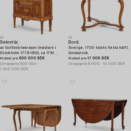
23
24
Sekretär,
Bord,
av Gottlieb Iwersson (mästare i
Sverige, 1700-talets första hälft,
Stockholm 1778-1813), ca 1781.
Senbarock.
Gustaviansk.
600 000 SEK
17 000 SEK
Klubbat pris
Klubbat pris
Utropspris
800 000 -
Utropspris
8 000 - 10 000 SEK
1 200 000 SEK