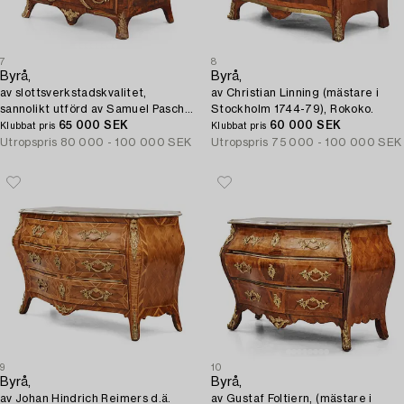
7
8
Byrå,
Byrå,
av slottsverkstadskvalitet,
av Christian Linning (mästare i
sannolikt utförd av Samuel Pasch
Stockholm 1744-79), Rokoko.
eller Johan Wulf, 1740-tal, tidig
65 000 SEK
60 000 SEK
Klubbat pris
Klubbat pris
Rokoko.
Utropspris
80 000 - 100 000 SEK
Utropspris
75 000 - 100 000 SEK
9
10
Byrå,
Byrå,
av Johan Hindrich Reimers d.ä.
av Gustaf Foltiern, (mästare i