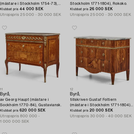
(mästare i Stockholm 1754-73),
Stockholm 1771‑1804), Rokoko.
Rokoko.
44 000 SEK
26 000 SEK
Klubbat pris
Klubbat pris
Utropspris
25 000 - 30 000 SEK
Utropspris
25 000 - 30 000 SEK
11
12
Byrå,
Byrå,
av Georg Haupt (mästare i
tillskriven Gustaf Foltiern
Sockholm 1770-84), Gustaviansk.
(mästare i Stockholm 1771-1804),
620 000 SEK
Gustaviansk.
20 000 SEK
Klubbat pris
Klubbat pris
Utropspris
800 000 -
Utropspris
30 000 - 40 000 SEK
1 000 000 SEK