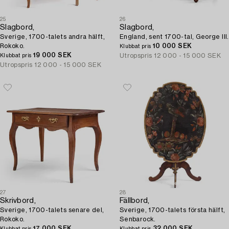
25
26
Slagbord,
Slagbord,
Sverige, 1700-talets andra hälft,
England, sent 1700-tal, George III.
Rokoko.
10 000 SEK
Klubbat pris
19 000 SEK
Utropspris
12 000 - 15 000 SEK
Klubbat pris
Utropspris
12 000 - 15 000 SEK
27
28
Skrivbord,
Fällbord,
Sverige, 1700-talets senare del,
Sverige, 1700-talets första hälft,
Rokoko.
Senbarock.
17 000 SEK
32 000 SEK
Klubbat pris
Klubbat pris