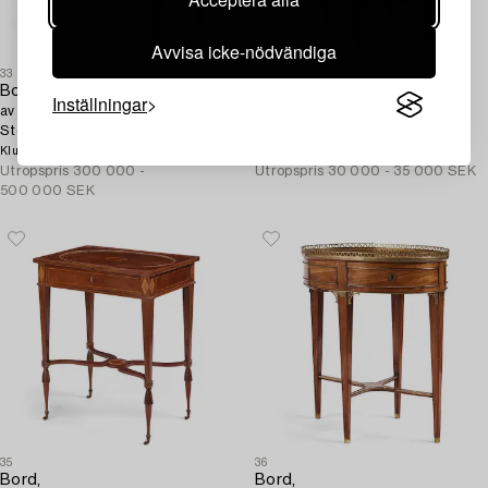
Avvisa icke-nödvändiga
33
34
Bord,
Brickbord,
Inställningar
av Gottlieb Iwersson (mästare i
av Anders Lundelius (mästare i
Stockholm 1778-1813), signerat
Stockholm 1778-1823),
och daterat 1779, Gustavianskt.
Återrop
Sengustavianskt.
26 000 SEK
Klubbat pris
Klubbat pris
Utropspris
300 000 -
Utropspris
30 000 - 35 000 SEK
500 000 SEK
35
36
Bord,
Bord,