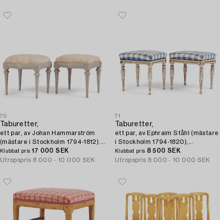
70
71
Taburetter,
Taburetter,
ett par, av Johan Hammarström
ett par, av Ephraim Ståhl (mästare
(mästare i Stockholm 1794-1812).
i Stockholm 1794-1820),
Sengustavianska.
17 000 SEK
Sengustavianska.
8 500 SEK
Klubbat pris
Klubbat pris
Utropspris
8 000 - 10 000 SEK
Utropspris
8 000 - 10 000 SEK