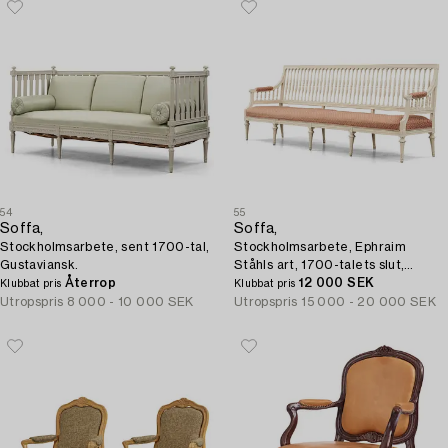
54
55
Soffa,
Soffa,
Stockholmsarbete, sent 1700-tal,
Stockholmsarbete, Ephraim
Gustaviansk.
Ståhls art, 1700-talets slut,
Återrop
Sengustaviansk.
12 000 SEK
Klubbat pris
Klubbat pris
Utropspris
8 000 - 10 000 SEK
Utropspris
15 000 - 20 000 SEK