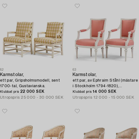
62
63
Karmstolar,
Karmstolar,
ett par, Gripsholmsmodell, sent
ett par, av Ephraim Ståhl (mästare
1700-tal, Gustavianska.
i Stockholm 1794-1820),
22 000 SEK
Sengustavianska.
14 000 SEK
Klubbat pris
Klubbat pris
Utropspris
25 000 - 30 000 SEK
Utropspris
12 000 - 15 000 SEK