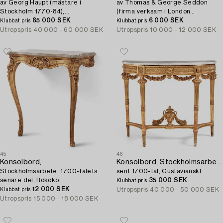
av Georg Haupt (mästare i
av Thomas & George Seddon
Stockholm 1770-84),
(firma verksam i London
Gustavianskt.
65 000 SEK
1753/1815-70), William IV.
6 000 SEK
Klubbat pris
Klubbat pris
Utropspris
40 000 - 60 000 SEK
Utropspris
10 000 - 12 000 SEK
45
46
Konsolbord,
Konsolbord. Stockholmsarbete,
Stockholmsarbete, 1700-talets
sent 1700-tal, Gustavianskt.
senare del, Rokoko.
35 000 SEK
Klubbat pris
12 000 SEK
Utropspris
40 000 - 50 000 SEK
Klubbat pris
Utropspris
15 000 - 18 000 SEK