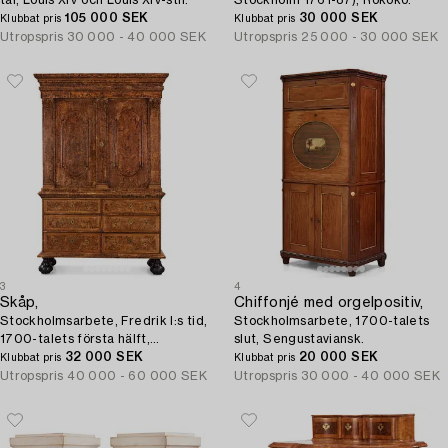
105 000 SEK
30 000 SEK
Klubbat pris
Klubbat pris
Utropspris
30 000 - 40 000 SEK
Utropspris
25 000 - 30 000 SEK
3
4
Skåp,
Chiffonjé med orgelpositiv,
Stockholmsarbete, Fredrik I:s tid,
Stockholmsarbete, 1700-talets
1700-talets första hälft,
slut, Sengustaviansk.
Senbarock.
32 000 SEK
20 000 SEK
Klubbat pris
Klubbat pris
Utropspris
40 000 - 60 000 SEK
Utropspris
30 000 - 40 000 SEK