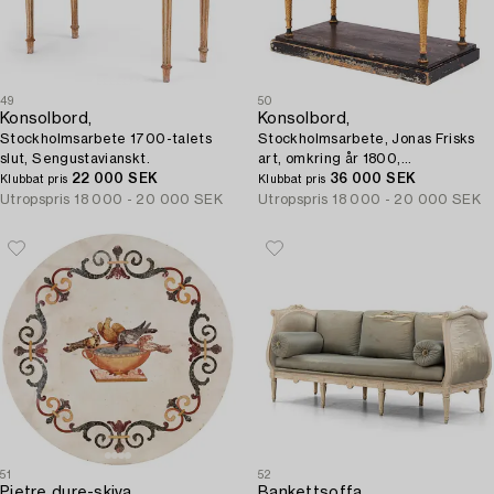
49
50
Konsolbord,
Konsolbord,
Stockholmsarbete 1700-talets
Stockholmsarbete, Jonas Frisks
slut, Sengustavianskt.
art, omkring år 1800,
22 000 SEK
Sengustavianskt.
36 000 SEK
Klubbat pris
Klubbat pris
Utropspris
18 000 - 20 000 SEK
Utropspris
18 000 - 20 000 SEK
51
52
Pietre dure-skiva,
Bankettsoffa,