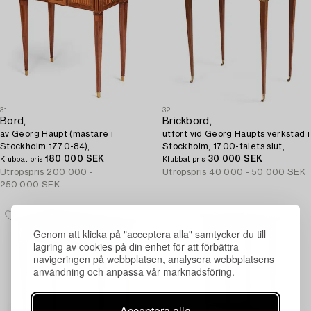
31
32
Bord,
Brickbord,
av Georg Haupt (mästare i
utfört vid Georg Haupts verkstad i
Stockholm 1770-84),
Stockholm, 1700-talets slut,
Gustavianskt.
180 000 SEK
Sengustavianskt.
30 000 SEK
Klubbat pris
Klubbat pris
Utropspris
200 000 -
Utropspris
40 000 - 50 000 SEK
250 000 SEK
Genom att klicka på "acceptera alla" samtycker du till
lagring av cookies på din enhet för att förbättra
navigeringen på webbplatsen, analysera webbplatsens
användning och anpassa vår marknadsföring.
Acceptera alla