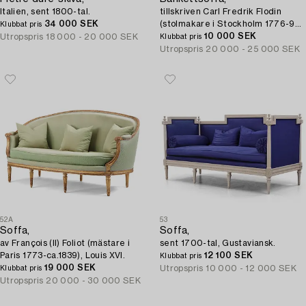
Italien, sent 1800-tal.
tillskriven Carl Fredrik Flodin
34 000 SEK
(stolmakare i Stockholm 1776-95),
Klubbat pris
Gustaviansk.
10 000 SEK
Utropspris
18 000 - 20 000 SEK
Klubbat pris
Utropspris
20 000 - 25 000 SEK
52A
53
Soffa,
Soffa,
av François (II) Foliot (mästare i
sent 1700-tal, Gustaviansk.
Paris 1773-ca.1839), Louis XVI.
12 100 SEK
Klubbat pris
19 000 SEK
Utropspris
10 000 - 12 000 SEK
Klubbat pris
Utropspris
20 000 - 30 000 SEK