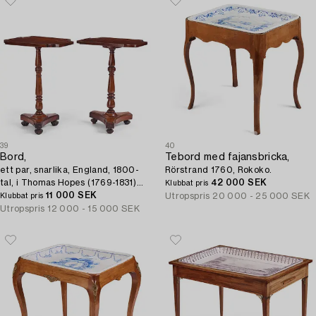
39
40
Bord,
Tebord med fajansbricka,
ett par, snarlika, England, 1800-
Rörstrand 1760, Rokoko.
tal, i Thomas Hopes (1769-1831)
42 000 SEK
Klubbat pris
art, Regency.
11 000 SEK
Utropspris
20 000 - 25 000 SEK
Klubbat pris
Utropspris
12 000 - 15 000 SEK