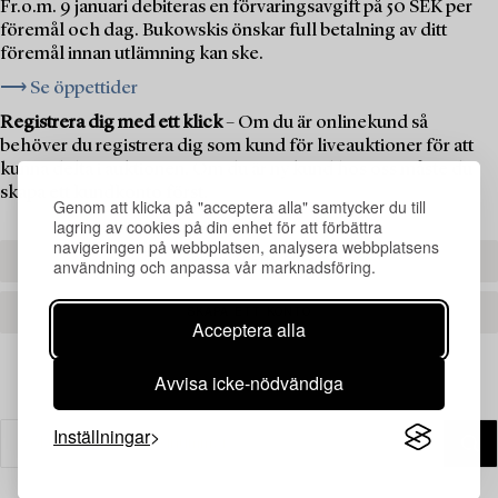
Fr.o.m. 9 januari debiteras en förvaringsavgift på 50 SEK per
föremål och dag. Bukowskis önskar full betalning av ditt
föremål innan utlämning kan ske.
⟶ Se öppettider
Registrera dig med ett klick
– Om du är onlinekund så
behöver du registrera dig som kund för liveauktioner för att
kunna delta i auktionen. Om du är ny kund hos oss måste du
skapa ett kundkonto först.
Genom att klicka på "acceptera alla" samtycker du till
lagring av cookies på din enhet för att förbättra
navigeringen på webbplatsen, analysera webbplatsens
REGISTRERA DIG
användning och anpassa vår marknadsföring.
SKAPA ETT KONTO
Acceptera alla
Avvisa icke-nödvändiga
Inställningar