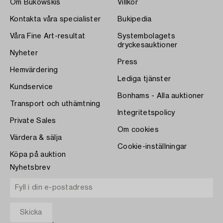
Om Bukowskis
Villkor
Kontakta våra specialister
Bukipedia
Våra Fine Art-resultat
Systembolagets
dryckesauktioner
Nyheter
Press
Hemvärdering
Lediga tjänster
Kundservice
Bonhams - Alla auktioner
Transport och uthämtning
Integritetspolicy
Private Sales
Om cookies
Värdera & sälja
Cookie-inställningar
Köpa på auktion
Nyhetsbrev