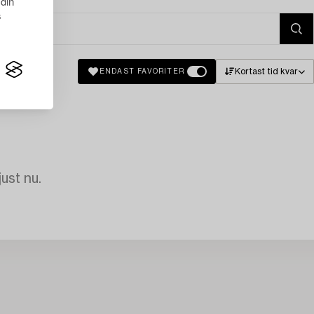
 din
s
Kortast tid kvar
ENDAST FAVORITER
just nu.