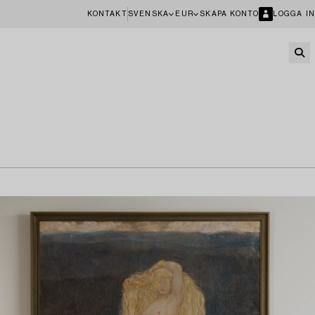
KONTAKT
SVENSKA
EUR
SKAPA KONTO
LOGGA IN