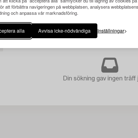
att klicka på "acceptera alla" samtycker du till lagring av cookies på
för att förbättra navigeringen på webbplatsen, analysera webbplatsen
ning och anpassa vår marknadsföring.
eptera alla
Avvisa icke-nödvändiga
Inställningar
Din sökning gav ingen träff 