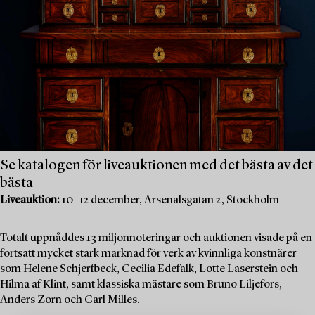
Se katalogen för liveauktionen med det bästa av det
bästa
Liveauktion:
10–12 december, Arsenalsgatan 2, Stockholm
Totalt uppnåddes 13 miljonnoteringar och auktionen visade på en
fortsatt mycket stark marknad för verk av kvinnliga konstnärer
som Helene Schjerfbeck, Cecilia Edefalk, Lotte Laserstein och
Hilma af Klint, samt klassiska mästare som Bruno Liljefors,
Anders Zorn och Carl Milles.