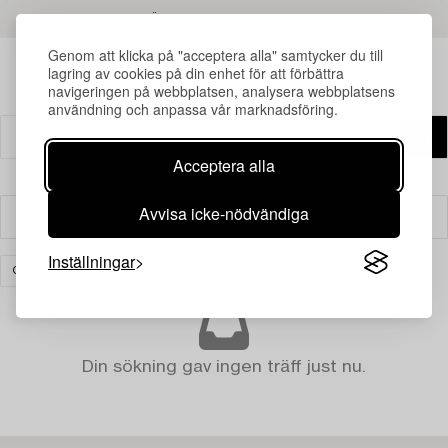
LÄS MER OM RESULTATEN
Genom att klicka på "acceptera alla" samtycker du till
lagring av cookies på din enhet för att förbättra
navigeringen på webbplatsen, analysera webbplatsens
användning och anpassa vår marknadsföring.
Acceptera alla
Avvisa icke-nödvändiga
Filter
Inställningar
GLAS
RENSA ALLA
Din sökning gav ingen träff just nu.