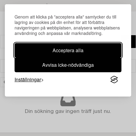
LÄS MER OM RESULTATEN
Genom att klicka på "acceptera alla" samtycker du till
lagring av cookies på din enhet för att förbättra
navigeringen på webbplatsen, analysera webbplatsens
användning och anpassa vår marknadsföring.
Acceptera alla
Avvisa icke-nödvändiga
Filter
Inställningar
GLAS
RENSA ALLA
Din sökning gav ingen träff just nu.