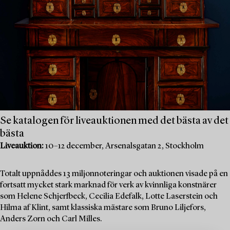
Se katalogen för liveauktionen med det bästa av det
bästa
Liveauktion:
10–12 december, Arsenalsgatan 2, Stockholm
Totalt uppnåddes 13 miljonnoteringar och auktionen visade på en
fortsatt mycket stark marknad för verk av kvinnliga konstnärer
som Helene Schjerfbeck, Cecilia Edefalk, Lotte Laserstein och
Hilma af Klint, samt klassiska mästare som Bruno Liljefors,
Anders Zorn och Carl Milles.