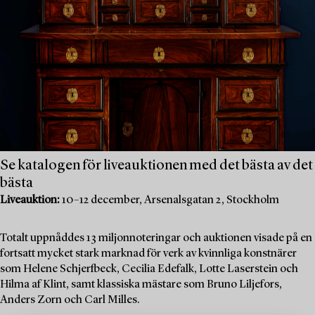
Se katalogen för liveauktionen med det bästa av det
bästa
Liveauktion:
10–12 december, Arsenalsgatan 2, Stockholm
Totalt uppnåddes 13 miljonnoteringar och auktionen visade på en
fortsatt mycket stark marknad för verk av kvinnliga konstnärer
som Helene Schjerfbeck, Cecilia Edefalk, Lotte Laserstein och
Hilma af Klint, samt klassiska mästare som Bruno Liljefors,
Anders Zorn och Carl Milles.