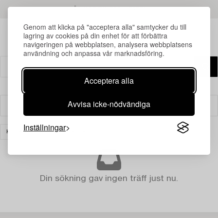
LÄS MER OM RESULTATEN
Genom att klicka på "acceptera alla" samtycker du till
lagring av cookies på din enhet för att förbättra
navigeringen på webbplatsen, analysera webbplatsens
användning och anpassa vår marknadsföring.
Acceptera alla
Avvisa icke-nödvändiga
Filter
Inställningar
KERAMIK
RENSA ALLA
Din sökning gav ingen träff just nu.