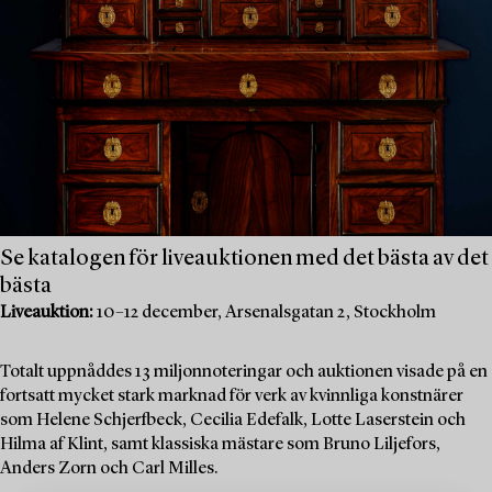
Se katalogen för liveauktionen med det bästa av det
bästa
Liveauktion:
10–12 december, Arsenalsgatan 2, Stockholm
Totalt uppnåddes 13 miljonnoteringar och auktionen visade på en
fortsatt mycket stark marknad för verk av kvinnliga konstnärer
som Helene Schjerfbeck, Cecilia Edefalk, Lotte Laserstein och
Hilma af Klint, samt klassiska mästare som Bruno Liljefors,
Anders Zorn och Carl Milles.