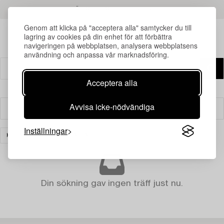
LÄS MER OM RESULTATEN
Genom att klicka på "acceptera alla" samtycker du till
lagring av cookies på din enhet för att förbättra
navigeringen på webbplatsen, analysera webbplatsens
användning och anpassa vår marknadsföring.
Acceptera alla
Avvisa icke-nödvändiga
Filter
Inställningar
KERAMIK
RENSA ALLA
Din sökning gav ingen träff just nu.