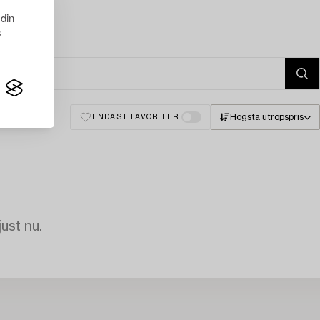
 din
s
Högsta utropspris
ENDAST FAVORITER
just nu.