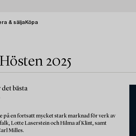
ra & sälja
Köpa
 Hösten 2025
 det bästa
m
e på en fortsatt mycket stark marknad för verk av
alk, Lotte Laserstein och Hilma af Klint, samt
arl Milles.