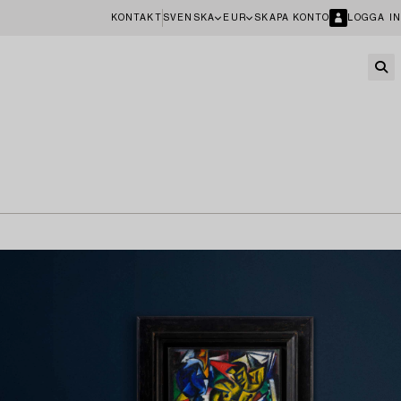
KONTAKT
SVENSKA
EUR
SKAPA KONTO
LOGGA IN