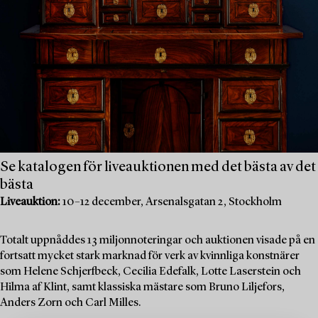
Se katalogen för liveauktionen med det bästa av det
bästa
Liveauktion:
10–12 december, Arsenalsgatan 2, Stockholm
Totalt uppnåddes 13 miljonnoteringar och auktionen visade på en
fortsatt mycket stark marknad för verk av kvinnliga konstnärer
som Helene Schjerfbeck, Cecilia Edefalk, Lotte Laserstein och
Hilma af Klint, samt klassiska mästare som Bruno Liljefors,
Anders Zorn och Carl Milles.