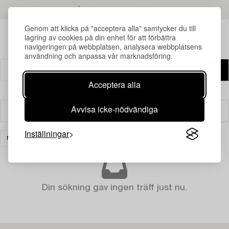
LÄS MER OM RESULTATEN
Genom att klicka på "acceptera alla" samtycker du till
lagring av cookies på din enhet för att förbättra
navigeringen på webbplatsen, analysera webbplatsens
användning och anpassa vår marknadsföring.
Acceptera alla
Avvisa icke-nödvändiga
Filter
Inställningar
MÖBLER OCH KONSTHANTVERK
RENSA ALLA
Din sökning gav ingen träff just nu.