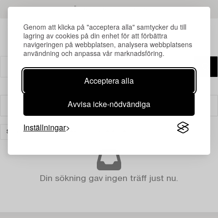
LÄS MER OM RESULTATEN
Genom att klicka på "acceptera alla" samtycker du till
lagring av cookies på din enhet för att förbättra
navigeringen på webbplatsen, analysera webbplatsens
användning och anpassa vår marknadsföring.
Acceptera alla
Avvisa icke-nödvändiga
Filter
Inställningar
SILVER OCH PRECIOSA
RENSA ALLA
Din sökning gav ingen träff just nu.