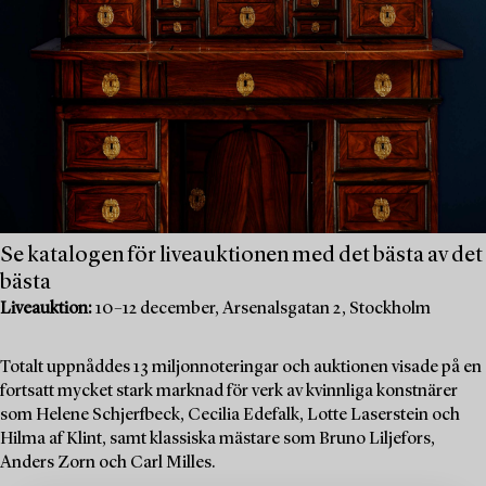
Se katalogen för liveauktionen med det bästa av det
bästa
Liveauktion:
10–12 december, Arsenalsgatan 2, Stockholm
Totalt uppnåddes 13 miljonnoteringar och auktionen visade på en
fortsatt mycket stark marknad för verk av kvinnliga konstnärer
som Helene Schjerfbeck, Cecilia Edefalk, Lotte Laserstein och
Hilma af Klint, samt klassiska mästare som Bruno Liljefors,
Anders Zorn och Carl Milles.