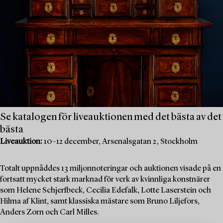
Se katalogen för liveauktionen med det bästa av det
bästa
Liveauktion:
10–12 december, Arsenalsgatan 2, Stockholm
Totalt uppnåddes 13 miljonnoteringar och auktionen visade på en
fortsatt mycket stark marknad för verk av kvinnliga konstnärer
som Helene Schjerfbeck, Cecilia Edefalk, Lotte Laserstein och
Hilma af Klint, samt klassiska mästare som Bruno Liljefors,
Anders Zorn och Carl Milles.