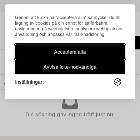
LÄS MER OM RESULTATEN
Genom att klicka på "acceptera alla" samtycker du till
lagring av cookies på din enhet för att förbättra
navigeringen på webbplatsen, analysera webbplatsens
användning och anpassa vår marknadsföring.
Acceptera alla
Avvisa icke-nödvändiga
Filter
Inställningar
SMYCKEN
RENSA ALLA
Din sökning gav ingen träff just nu.