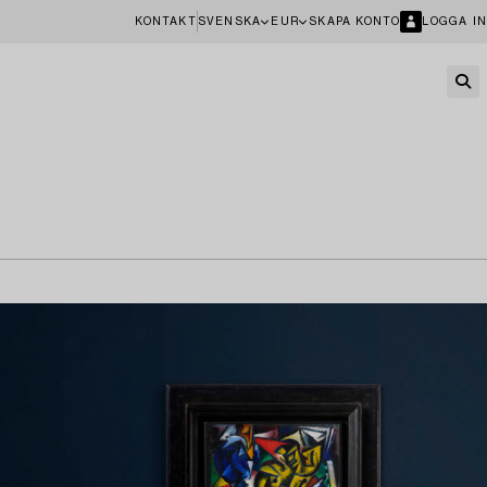
KONTAKT
SVENSKA
EUR
SKAPA KONTO
LOGGA IN