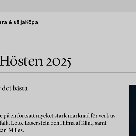
ra & sälja
Köpa
 Hösten 2025
 det bästa
m
e på en fortsatt mycket stark marknad för verk av
alk, Lotte Laserstein och Hilma af Klint, samt
arl Milles.