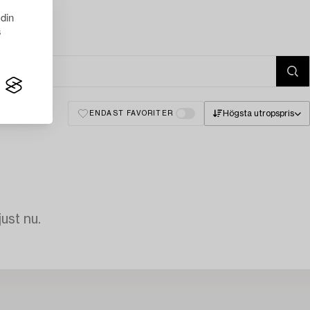
 din
s
Högsta utropspris
ENDAST FAVORITER
just nu.