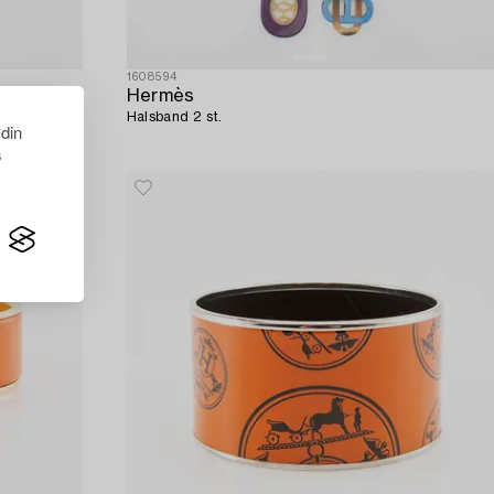
1608594
Hermès
Halsband 2 st.
 din
s