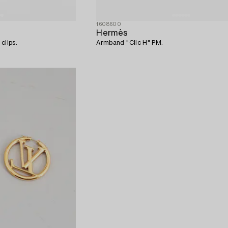
1608600
Hermès
clips.
Armband "Clic H" PM.