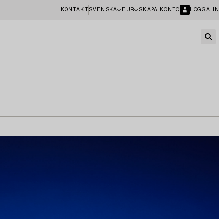
KONTAKT
SVENSKA
EUR
SKAPA KONTO
LOGGA IN