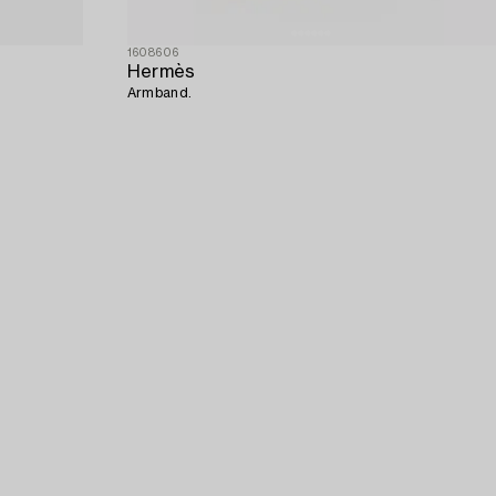
1608606
Hermès
Armband.