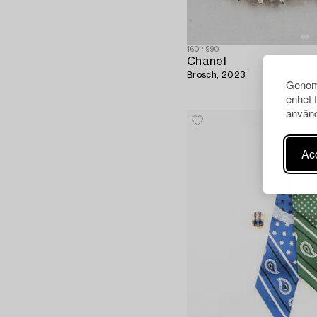
1604990
Chanel
Brosch, 2023.
Genom 
enhet 
använd
Acc