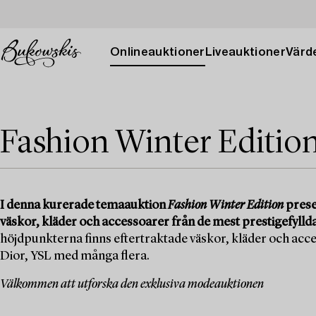
Onlineauktioner
Liveauktioner
Värde
Fashion Winter Editio
I denna kurerade temaauktion
Fashion Winter Edition
presen
väskor, kläder och accessoarer från de mest prestigefylld
höjdpunkterna finns eftertraktade väskor, kläder och acc
Dior, YSL med många flera.
Välkommen att utforska den exklusiva modeauktionen