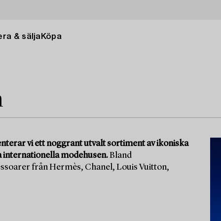
ra & sälja
Köpa
n
terar vi ett noggrant utvalt sortiment av ikoniska
a internationella modehusen.
Bland
essoarer från Hermès, Chanel, Louis Vuitton,