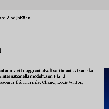
ra & sälja
Köpa
n
terar vi ett noggrant utvalt sortiment av ikoniska
a internationella modehusen.
Bland
essoarer från Hermès, Chanel, Louis Vuitton,