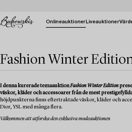
Onlineauktioner
Liveauktioner
Värde
Fashion Winter Editio
I denna kurerade temaauktion
Fashion Winter Edition
presen
väskor, kläder och accessoarer från de mest prestigefylld
höjdpunkterna finns eftertraktade väskor, kläder och acc
Dior, YSL med många flera.
Välkommen att utforska den exklusiva modeauktionen