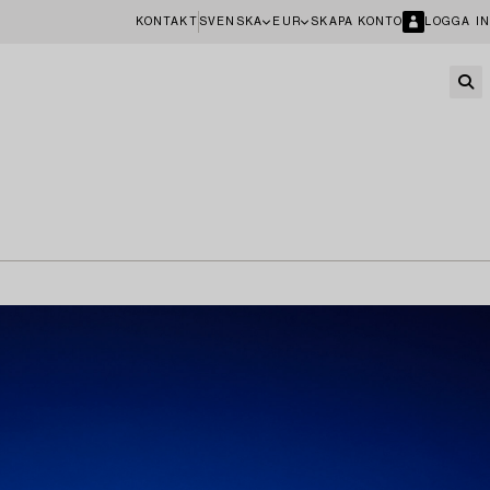
KONTAKT
SVENSKA
EUR
SKAPA KONTO
LOGGA IN