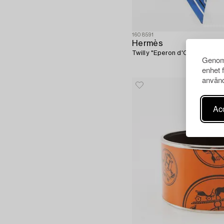
1608591
Hermès
Twilly "Eperon d'Or Cut" samt 
Genom 
enhet 
använd
Acc