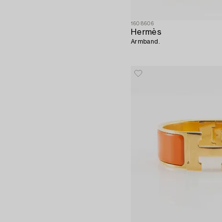
1608606
Hermès
Armband.