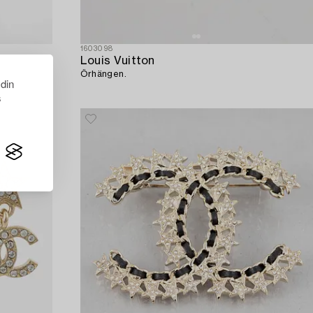
1603098
Louis Vuitton
Örhängen.
 din
s