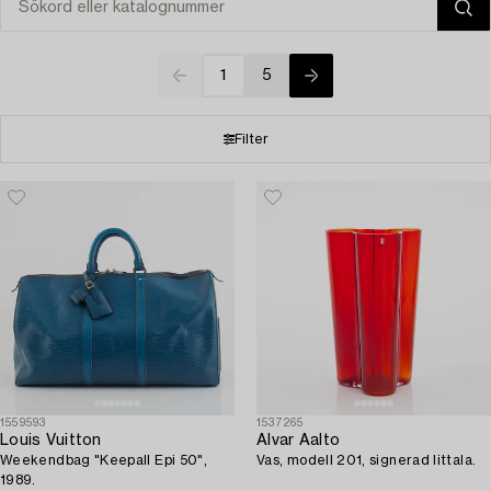
1
5
Filter
1559593
1537265
Louis Vuitton
Alvar Aalto
Weekendbag "Keepall Epi 50",
Vas, modell 201, signerad Iittala.
1989.