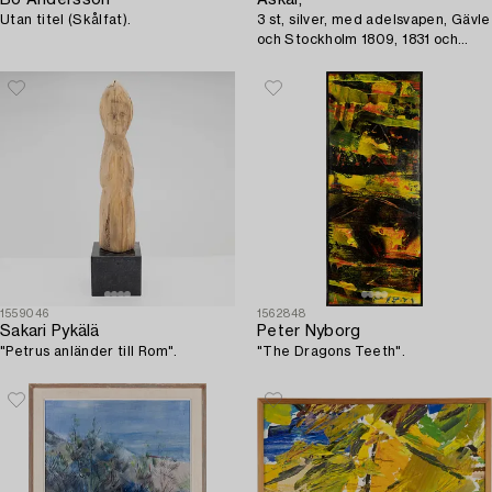
Bo Andersson
Askar,
Utan titel (Skålfat).
3 st, silver, med adelsvapen, Gävle
och Stockholm 1809, 1831 och
1859.
1559046
1562848
Sakari Pykälä
Peter Nyborg
"Petrus anländer till Rom".
"The Dragons Teeth".