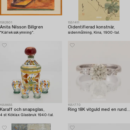
1562601
1551411
Anita Nilsson Billgren
Oidentifierad konstnär,
"Kärleksskymning".
sidenmålning, Kina, 1900-tal.
1558655
1551770
Karaff och snapsglas,
Ring 18K vitguld med en rund briljantslipad diamant samt två markisslipade diamanter.
4 st Köklax Glasbruk 1940-tal.