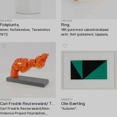
1564405
1491412
Fickplunta,
Ring,
silver, Kultakeskus, Tavastehus
18K guld med cabochonslipad
1972.
safir, Rolf guldsmed, Uppsala,
1566209
1565071
Carl-Fredrik Reuterswärd/ The Non-Violence Project Foundation
Olle Bærtling
Carl Fredrik Reuterswärd/Non-
"Autumn".
Violence Project Foundation,