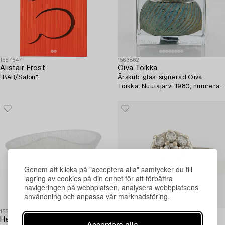
1557547
1563862
Alistair Frost
Oiva Toikka
"BAR/Salon".
Årskub, glas, signerad Oiva
Toikka, Nuutajärvi 1980, numrerad
176/1000.
Genom att klicka på "acceptera alla" samtycker du till
lagring av cookies på din enhet för att förbättra
navigeringen på webbplatsen, analysera webbplatsens
användning och anpassa vår marknadsföring.
1551647
1558733
Helena Tynell
Ring,
Acceptera alla