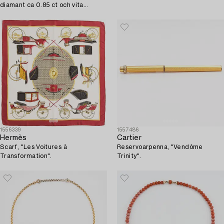
diamant ca 0.85 ct och vita
diamanter. Italien.
1556339
1557486
Hermès
Cartier
Scarf, "Les Voitures à
Reservoarpenna, "Vendôme
Transformation".
Trinity".