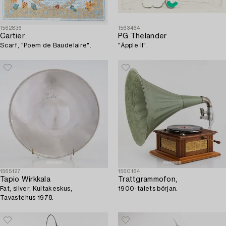
1562836
1563464
Cartier
PG Thelander
Scarf, "Poem de Baudelaire".
"Äpple II".
1565127
1560164
Tapio Wirkkala
Trattgrammofon,
Fat, silver, Kultakeskus,
1900-talets början.
Tavastehus 1978.