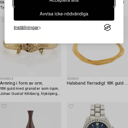
Skål, "Vaakuna", signerad H.
carmosémodell, 18K vitguld med
Tynell Riihimäen Lasi Oy.
briljantslipade diamanter.
Avvisa icke-nödvändiga
Inställningar
1545604
1535613
Armring i form av orm,
Halsband flerradigt 18K guld Venedig italien.
18K guld med granater som ögon,
Johan Gustaf Kihlberg, Nyköping
1863.