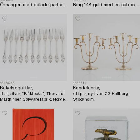
1561325
1562796
Örhängen med odlade pärlor och briljantslipade diamanter.
Ring 14K guld med en cabochonslipad safir.
1548045
1556714
Bakelsegafflar,
Kandelabrar,
11 st, silver, "Blåklocka", Thorvald
ett par, nysilver, CG Hallberg,
Marthinsen Sølvvarefabrik, Norge.
Stockholm.