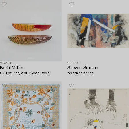
1562568
1561539
Bertil Vallien
Steven Sorman
Skulpturer, 2 st, Kosta Boda.
"Wether here".