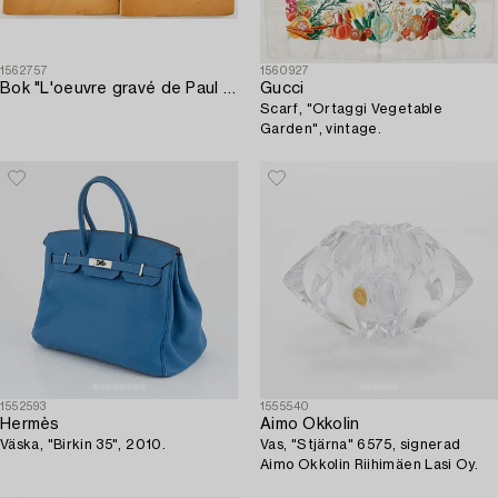
1562757
1560927
Bok "L'oeuvre gravé de Paul Gauguin" 2 vol.
Gucci
Scarf, "Ortaggi Vegetable
Garden", vintage.
1552593
1555540
Hermès
Aimo Okkolin
Väska, "Birkin 35", 2010.
Vas, "Stjärna" 6575, signerad
Aimo Okkolin Riihimäen Lasi Oy.