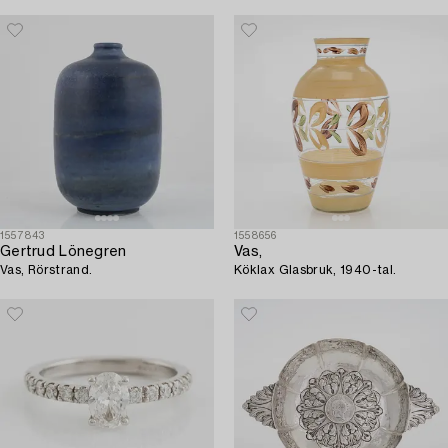
skulptur 2017.
1557843
1558656
Gertrud Lönegren
Vas,
Vas, Rörstrand.
Köklax Glasbruk, 1940-tal.