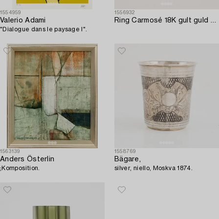
1554959
1556932
Valerio Adami
Ring Carmosé 18K gult guld med runda briljantslipade diamanter.
"Dialogue dans le paysage I".
1563139
1558769
Anders Österlin
Bägare,
;Komposition.
silver, niello, Moskva 1874.