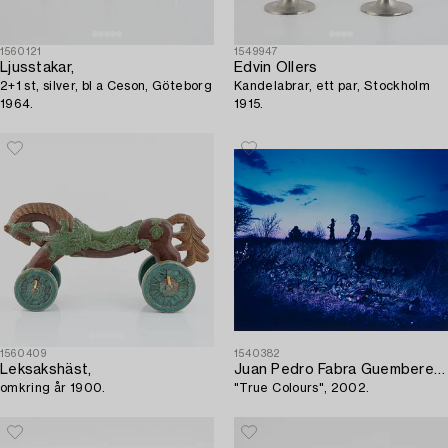
1560121
1549947
Ljusstakar,
Edvin Ollers
2+1 st, silver, bl a Ceson, Göteborg
Kandelabrar, ett par, Stockholm
1964.
1915.
1560409
1540382
Leksakshäst,
Juan Pedro Fabra Guemberena
omkring år 1900.
"True Colours", 2002.