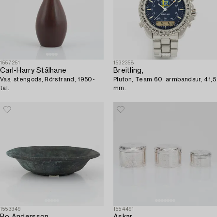
1557251
1532358
Carl-Harry Stålhane
Breitling,
Vas, stengods, Rörstrand, 1950-
Pluton, Team 60, armbandsur, 41,5
tal.
mm.
1553349
1554491