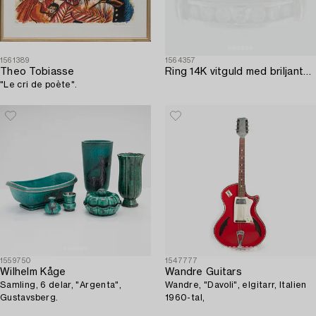
1561389
1564357
Theo Tobiasse
Ring 14K vitguld med briljantslipade diamanter.
"Le cri de poète".
1559750
1547777
Wilhelm Kåge
Wandre Guitars
Samling, 6 delar, "Argenta",
Wandre, "Davoli", elgitarr, Italien
Gustavsberg.
1960-tal,