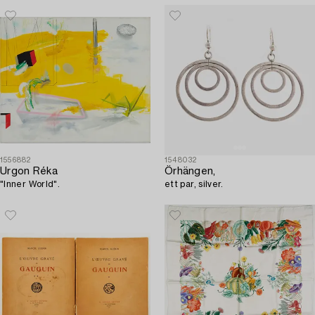
1556882
1548032
Urgon Réka
Örhängen,
"Inner World".
ett par, silver.