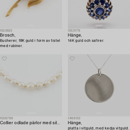
1553923
1553178
Brosch,
Hänge,
Bucherer, 18K guld i form av tistel
14K guld och safirer.
med rubiner.
1558789
1486153
Collier odlade pärlor med silverlås.
Hänge,
platta i vitguld, med kedja vitguld.