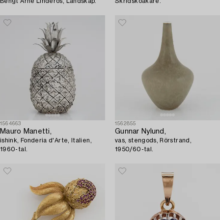
Bengt Arne Linderos, Landskap.
Skridskoåkare.
1564663
1562855
Mauro Manetti,
Gunnar Nylund,
ishink, Fonderia d'Arte, Italien,
vas, stengods, Rörstrand,
1960-tal.
1950/60-tal.