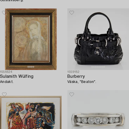
Gustavsberg.
1556624
1559182
Sulamith Wülfing
Burberry
Andakt.
Väska, "Beaton".