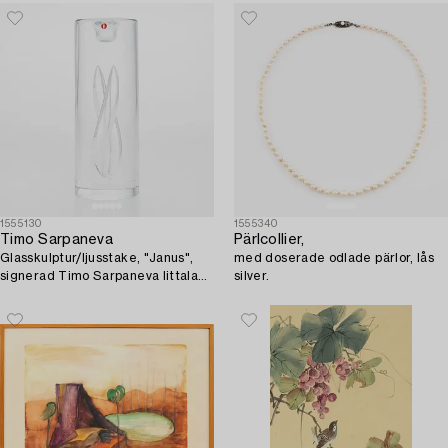
1555130
1555340
Timo Sarpaneva
Pärlcollier,
Glasskulptur/ljusstake, "Janus",
med doserade odlade pärlor, lås
signerad Timo Sarpaneva Iittala
silver.
1993, 169/500.