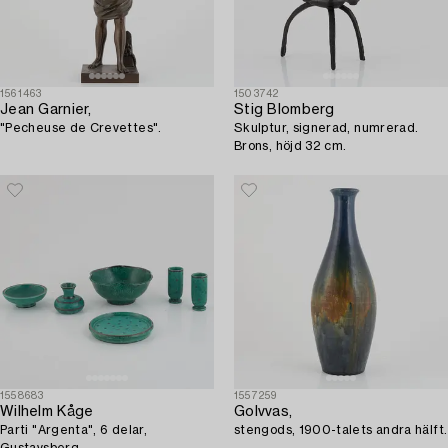
1561463
1503742
Jean Garnier,
Stig Blomberg
"Pecheuse de Crevettes".
Skulptur, signerad, numrerad.
Brons, höjd 32 cm.
1558683
1557259
Wilhelm Kåge
Golvvas,
Parti "Argenta", 6 delar,
stengods, 1900-talets andra hälft.