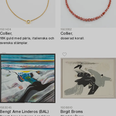
1561424
1563382
Collier,
Collier,
18K guld med pärla, italienska och
doserad korall.
svenska stämplar.
1563045
1508810
Bengt Arne Linderos (BAL)
Birgit Broms