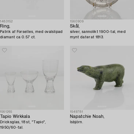
1483152
1560909
Ring,
Skål,
Patrik af Forselles, med ovalslipad
silver, sannolikt 1900-tal, med
diamant ca 0.57 ct.
mynt daterat 1813.
1561265
1549781
Tapio Wirkkala
Napatchie Noah,
Dricksglas, 18 st, "Tapio",
Isbjörn.
1950/60-tal.