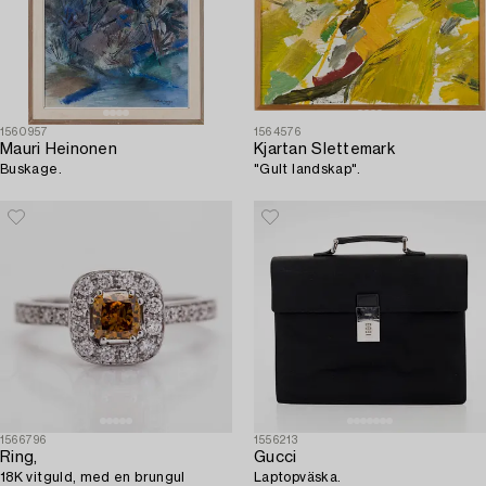
1560957
1564576
Mauri Heinonen
Kjartan Slettemark
Buskage.
"Gult landskap".
1566796
1556213
Ring,
Gucci
18K vitguld, med en brungul
Laptopväska.