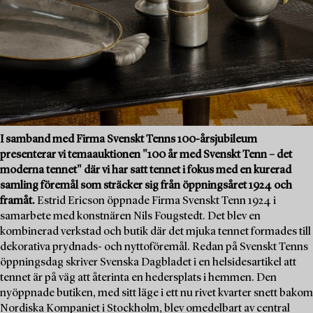
I samband med Firma Svenskt Tenns 100-årsjubileum
presenterar vi temaauktionen "100 år med Svenskt Tenn – det
moderna tennet" där vi har satt tennet i fokus med en kurerad
samling föremål som sträcker sig från öppningsåret 1924 och
framåt.
Estrid Ericson öppnade Firma Svenskt Tenn 1924 i
samarbete med konstnären Nils Fougstedt. Det blev en
kombinerad verkstad och butik där det mjuka tennet formades till
dekorativa prydnads- och nyttoföremål. Redan på Svenskt Tenns
öppningsdag skriver Svenska Dagbladet i en helsidesartikel att
tennet är på väg att återinta en hedersplats i hemmen. Den
nyöppnade butiken, med sitt läge i ett nu rivet kvarter snett bakom
Nordiska Kompaniet i Stockholm, blev omedelbart av central