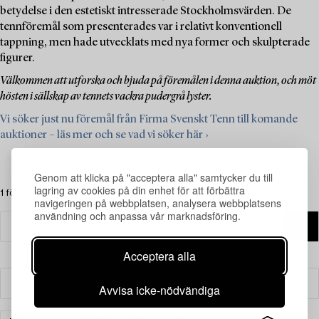
betydelse i den estetiskt intresserade Stockholmsvärden. De
tennföremål som presenterades var i relativt konventionell
tappning, men hade utvecklats med nya former och skulpterade
figurer.
Välkommen att utforska och bjuda på föremålen i denna auktion, och möt
hösten i sällskap av tennets vackra pudergrå lyster.
Vi söker just nu föremål från Firma Svenskt Tenn till komande
auktioner – läs mer och se vad vi söker här ›
Genom att klicka på "acceptera alla" samtycker du till
lagring av cookies på din enhet för att förbättra
1 föremål
navigeringen på webbplatsen, analysera webbplatsens
användning och anpassa vår marknadsföring.
Acceptera alla
Filter
Avvisa icke-nödvändiga