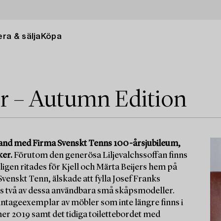
ra & sälja
Köpa
r – Autumn Edition
band med Firma Svenskt Tenns 100-årsjubileum,
ker.
Förutom den generösa Liljevalchssoffan finns
igen ritades för Kjell och Märta Beijers hem på
venskt Tenn, älskade att fylla Josef Franks
ras två av dessa användbara små skåpsmodeller.
vintageexemplar av möbler som inte längre finns i
r 2019 samt det tidiga toilettebordet med