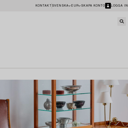
KONTAKT
SVENSKA
EUR
SKAPA KONTO
LOGGA IN