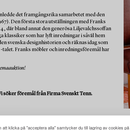
 inledde det framgångsrika samarbetet med den
967). Den första stora utställningen med Franks
34, där bland annat den generösa Liljevalchssoffan
 klassiker som har lyft inredningar i såväl hem
i den svenska designhistorien och räknas idag som
0-talet. Franks möbler och inredningsföremål har
 temaauktion!
Vi söker föremål från Firma Svenskt Tenn.
att klicka på "acceptera alla" samtycker du till lagring av cookies på