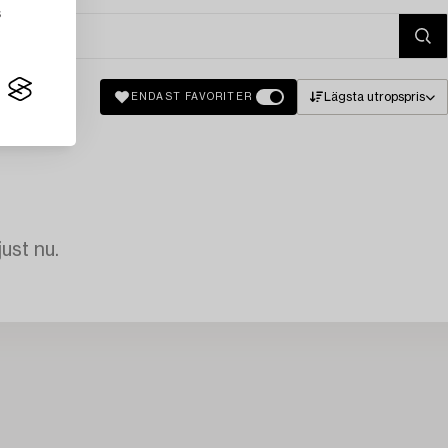
s
Lägsta utropspris
ENDAST FAVORITER
just nu.