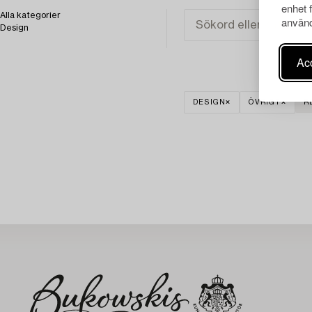
enhet 
Alla kategorier
använd
Design
Acc
DESIGN
ÖVRIGT
R