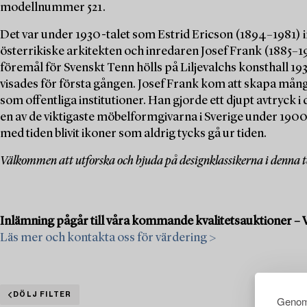
modellnummer 521.
Det var under 1930-talet som Estrid Ericson (1894–1981)
österrikiske arkitekten och inredaren Josef Frank (1885–1
föremål för Svenskt Tenn hölls på Liljevalchs konsthall 19
visades för första gången. Josef Frank kom att skapa många
som offentliga institutioner. Han gjorde ett djupt avtryck 
en av de viktigaste möbelformgivarna i Sverige under 190
med tiden blivit ikoner som aldrig tycks gå ur tiden.
Välkommen att utforska och bjuda på designklassikerna i denna
Inlämning pågår till våra kommande kvalitetsauktioner – 
Läs mer och kontakta oss för värdering >
DÖLJ FILTER
Genom 