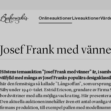
Onlineauktioner
Liveauktioner
Värde
Josef Frank med vänne
Höstens temaauktion "Josef Frank med vänner" är, i sam
välfylld med många av Josef Franks populära designklassi
här den femsitsiga så kallade "Långsoffan", som ursprungl
Säby under 1940-talet. Estrid Ericson, grundare av Firma S
bordsvitriner med alla möjliga vackra ting. Här presente
Den aktuella auktionen innehåller även ett antal ovanliga 
firmans produktion, till exempel pallen med modellnumme