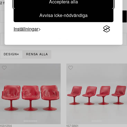
Acceptera alla
2 föremål
Avvisa icke-nödvändiga
Inställningar
Filter
DESIGN
RENSA ALLA
1591294
1575861