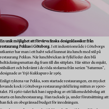
En unik möjlighet att förvärva finska designklassiker från
restaurang Pekkas i Göteborg.
I ett industriområde i Göteborgs
utkanter har man i ett halvt sekel kunnat äta lunch med stil på
restaurang Pekkas. När lunchbrickan är fylld leder den blå
heltäckningsmattan dig fram till din sittplats. Här sitter du mjukt,
stilsäkert och bekvämt i de röda stolarna från serien "Saturnus",
designade av Yrjö Kukkapuro år 1965.
Enligt ryktena var Pekka, som startade restaurangen, en mycket
lovande kock i Göteborgs restaurangvärld kring mitten av 1900-
talet. På 1960-talet fick han i uppdrag av ett läkemedelsbolag att
starta en lunchrestaurang. Han tackade ja, under förutsättning att
han fick en obegränsad budget för inredningen.