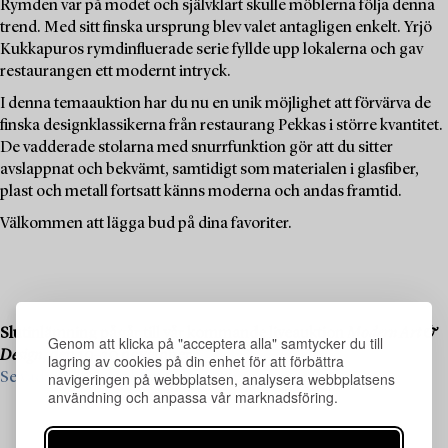
Rymden var på modet och självklart skulle möblerna följa denna
trend. Med sitt finska ursprung blev valet antagligen enkelt. Yrjö
Kukkapuros rymdinfluerade serie fyllde upp lokalerna och gav
restaurangen ett modernt intryck.
I denna temaauktion har du nu en unik möjlighet att förvärva de
finska designklassikerna från restaurang Pekkas i större kvantitet.
De vadderade stolarna med snurrfunktion gör att du sitter
avslappnat och bekvämt, samtidigt som materialen i glasfiber,
plast och metall fortsatt känns moderna och andas framtid.
Välkommen att lägga bud på dina favoriter.
Slutinlämning pågår till vår kommande liveauktion
Modern Art &
Genom att klicka på "acceptera alla" samtycker du till
Design
, den 19–20 november.
lagring av cookies på din enhet för att förbättra
navigeringen på webbplatsen, analysera webbplatsens
Se vad vi söker och kontakta oss för värdering ›
användning och anpassa vår marknadsföring.