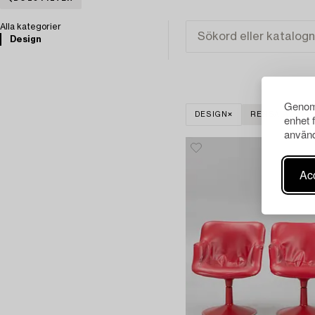
Alla kategorier
Design
Genom 
DESIGN
RENSA ALLA
enhet 
använd
Acc