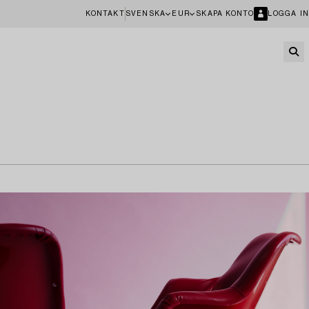
KONTAKT
SVENSKA
EUR
SKAPA KONTO
LOGGA IN