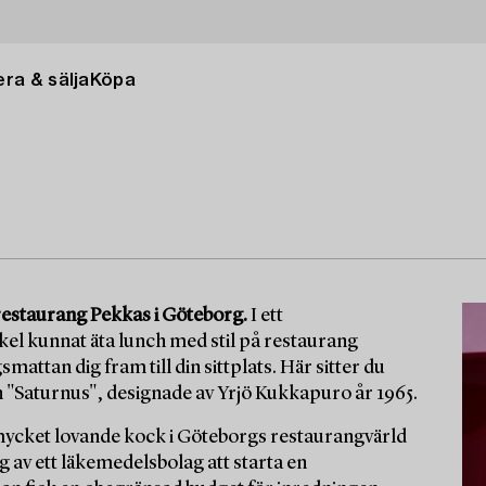
ra & sälja
Köpa
 restaurang Pekkas i Göteborg.
I ett
kel kunnat äta lunch med stil på restaurang
mattan dig fram till din sittplats. Här sitter du
en "Saturnus", designade av Yrjö Kukkapuro år 1965.
mycket lovande kock i Göteborgs restaurangvärld
g av ett läkemedelsbolag att starta en