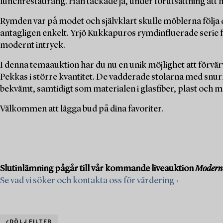
lunchrestaurang. Han tackade ja, under förutsättning att 
Rymden var på modet och självklart skulle möblerna följa d
antagligen enkelt. Yrjö Kukkapuros rymdinfluerade serie f
modernt intryck.
I denna temaauktion har du nu en unik möjlighet att förvä
Pekkas i större kvantitet. De vadderade stolarna med snurr
bekvämt, samtidigt som materialen i glasfiber, plast och 
Välkommen att lägga bud på dina favoriter.
Slutinlämning pågår till vår kommande liveauktion
Modern 
Se vad vi söker och kontakta oss för värdering ›
DÖLJ FILTER