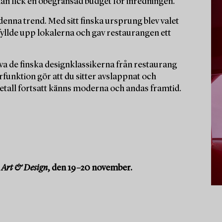
han fick en obegränsad budget för inredningen.
enna trend. Med sitt finska ursprung blev valet
yllde upp lokalerna och gav restaurangen ett
rva de finska designklassikerna från restaurang
funktion gör att du sitter avslappnat och
metall fortsatt känns moderna och andas framtid.
Art & Design
, den 19–20 november.