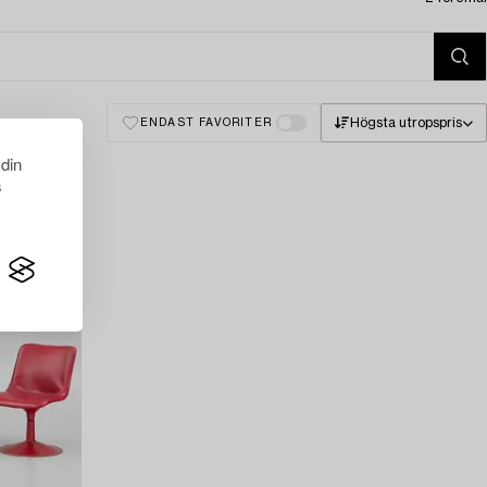
Högsta utropspris
ENDAST FAVORITER
 din
s