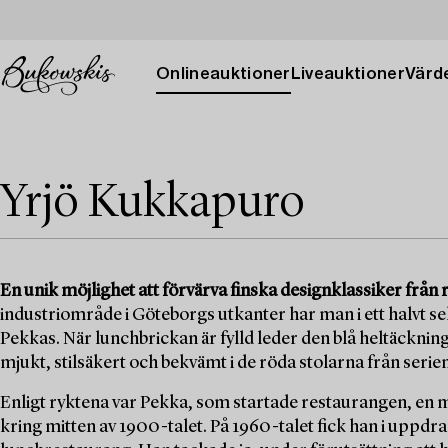
Onlineauktioner
Liveauktioner
Värde
Yrjö Kukkapuro
En unik möjlighet att förvärva finska designklassiker från
industriområde i Göteborgs utkanter har man i ett halvt se
Pekkas. När lunchbrickan är fylld leder den blå heltäcknings
mjukt, stilsäkert och bekvämt i de röda stolarna från seri
Enligt ryktena var Pekka, som startade restaurangen, en 
kring mitten av 1900-talet. På 1960-talet fick han i uppdra