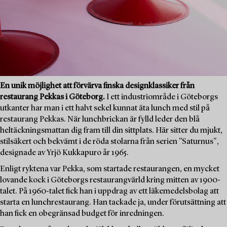
En unik möjlighet att förvärva finska designklassiker från
restaurang Pekkas i Göteborg.
I ett industriområde i Göteborgs
utkanter har man i ett halvt sekel kunnat äta lunch med stil på
restaurang Pekkas. När lunchbrickan är fylld leder den blå
heltäckningsmattan dig fram till din sittplats. Här sitter du mjukt,
stilsäkert och bekvämt i de röda stolarna från serien "Saturnus",
designade av Yrjö Kukkapuro år 1965.
Enligt ryktena var Pekka, som startade restaurangen, en mycket
lovande kock i Göteborgs restaurangvärld kring mitten av 1900-
talet. På 1960-talet fick han i uppdrag av ett läkemedelsbolag att
starta en lunchrestaurang. Han tackade ja, under förutsättning att
han fick en obegränsad budget för inredningen.