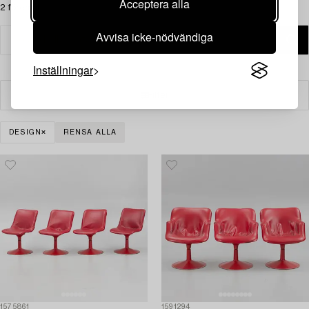
Acceptera alla
2 föremål
Avvisa icke-nödvändiga
Inställningar
Filter
DESIGN
RENSA ALLA
1575861
1591294