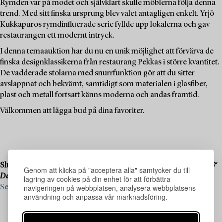
Rymden var på modet och självklart skulle möblerna följa denna
trend. Med sitt finska ursprung blev valet antagligen enkelt. Yrjö
Kukkapuros rymdinfluerade serie fyllde upp lokalerna och gav
restaurangen ett modernt intryck.
I denna temaauktion har du nu en unik möjlighet att förvärva de
finska designklassikerna från restaurang Pekkas i större kvantitet.
De vadderade stolarna med snurrfunktion gör att du sitter
avslappnat och bekvämt, samtidigt som materialen i glasfiber,
plast och metall fortsatt känns moderna och andas framtid.
Välkommen att lägga bud på dina favoriter.
Slutinlämning pågår till vår kommande liveauktion
Modern Art &
Genom att klicka på "acceptera alla" samtycker du till
Design
, den 19–20 november.
lagring av cookies på din enhet för att förbättra
navigeringen på webbplatsen, analysera webbplatsens
Se vad vi söker och kontakta oss för värdering ›
användning och anpassa vår marknadsföring.