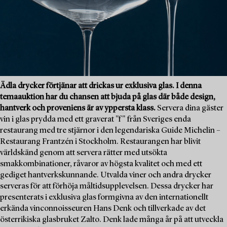
Ädla drycker förtjänar att drickas ur exklusiva glas. I denna
temaauktion har du chansen att bjuda på glas där både design,
hantverk och proveniens är av yppersta klass.
Servera dina gäster
vin i glas prydda med ett graverat "f" från Sveriges enda
restaurang med tre stjärnor i den legendariska Guide Michelin –
Restaurang Frantzén i Stockholm. Restaurangen har blivit
världskänd genom att servera rätter med utsökta
smakkombinationer, råvaror av högsta kvalitet och med ett
gediget hantverkskunnande. Utvalda viner och andra drycker
serveras för att förhöja måltidsupplevelsen. Dessa drycker har
presenterats i exklusiva glas formgivna av den internationellt
erkända vinconnoisseuren Hans Denk och tillverkade av det
österrikiska glasbruket Zalto. Denk lade många år på att utveckla