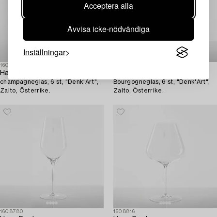
Acceptera alla
Avvisa icke-nödvändiga
Inställningar
1608836
1608819
Hans Denk,
Hans Denk,
champagneglas, 6 st, "Denk'Art",
Bourgogneglas, 6 st, "Denk'Art",
Zalto, Österrike.
Zalto, Österrike.
1608780
1608816