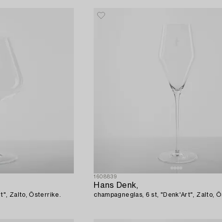
1608839
Hans Denk,
t", Zalto, Österrike.
champagneglas, 6 st, "Denk'Art", Zalto, Ö