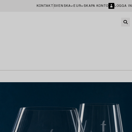
KONTAKT
SVENSKA
EUR
SKAPA KONTO
LOGGA IN