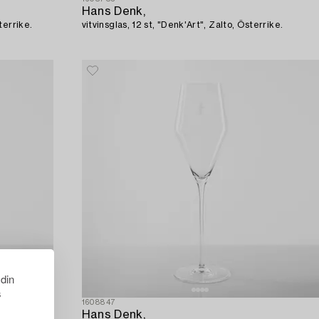
Hans Denk,
terrike.
vitvinsglas, 12 st, "Denk'Art", Zalto, Österrike.
 din
s
1608847
Hans Denk,