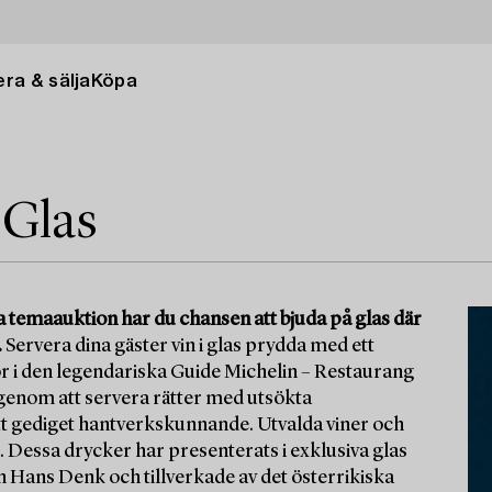
ra & sälja
Köpa
 Glas
na temaauktion har du chansen att bjuda på glas där
.
Servera dina gäster vin i glas prydda med ett
or i den legendariska Guide Michelin – Restaurang
 genom att servera rätter med utsökta
t gediget hantverkskunnande. Utvalda viner och
. Dessa drycker har presenterats i exklusiva glas
 Hans Denk och tillverkade av det österrikiska