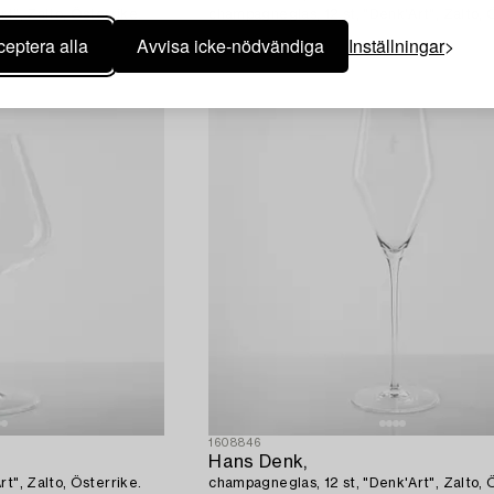
t", Zalto, Österrike.
champagneglas, 12 st, "Denk'Art", Zalto, 
eptera alla
Avvisa icke-nödvändiga
Inställningar
1608846
Hans Denk,
t", Zalto, Österrike.
champagneglas, 12 st, "Denk'Art", Zalto, 