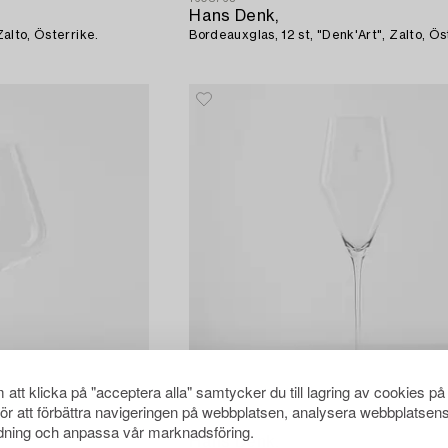
Hans Denk,
 Zalto, Österrike.
Bordeauxglas, 12 st, "Denk'Art", Zalto, Ös
att klicka på "acceptera alla" samtycker du till lagring av cookies på
för att förbättra navigeringen på webbplatsen, analysera webbplatsen
1608849
ning och anpassa vår marknadsföring.
Hans Denk,