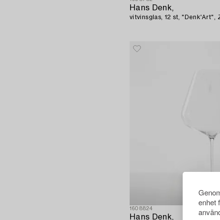
Hans Denk,
vitvinsglas, 12 st, "Denk'Art",
Genom 
enhet 
1608824
använd
Hans Denk,