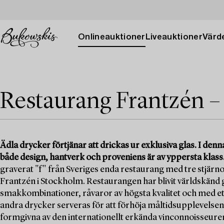
Onlineauktioner
Liveauktioner
Värde
Restaurang Frantzén –
Ädla drycker förtjänar att drickas ur exklusiva glas. I den
både design, hantverk och proveniens är av yppersta klass
graverat "f" från Sveriges enda restaurang med tre stjärn
Frantzén i Stockholm. Restaurangen har blivit världskänd
smakkombinationer, råvaror av högsta kvalitet och med et
andra drycker serveras för att förhöja måltidsupplevelsen
formgivna av den internationellt erkända vinconnoisseuren