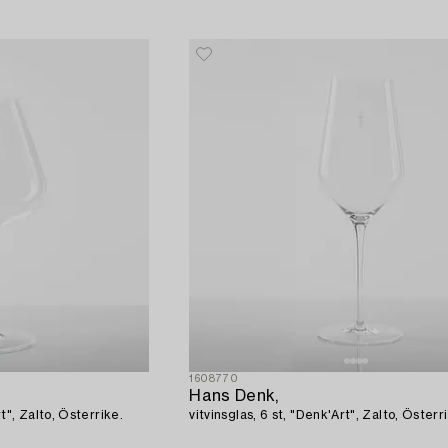
1608770
Hans Denk,
t", Zalto, Österrike.
vitvinsglas, 6 st, "Denk'Art", Zalto, Österr