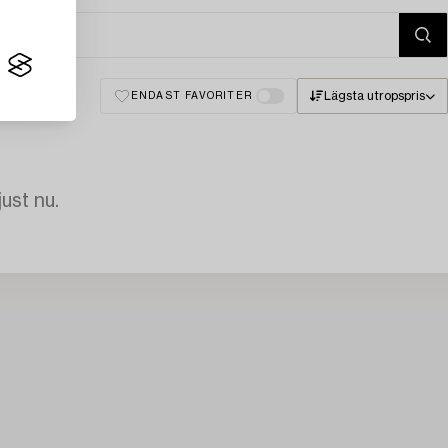
Lägsta utropspris
ENDAST FAVORITER
just nu.