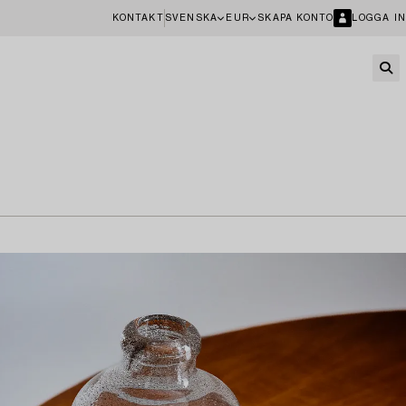
KONTAKT
SVENSKA
EUR
SKAPA KONTO
LOGGA IN