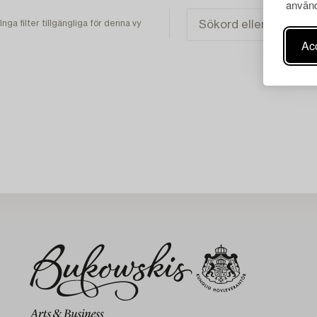
använd
Inga filter tillgängliga för denna vy
Acc