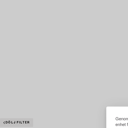
Genom 
DÖLJ FILTER
enhet 