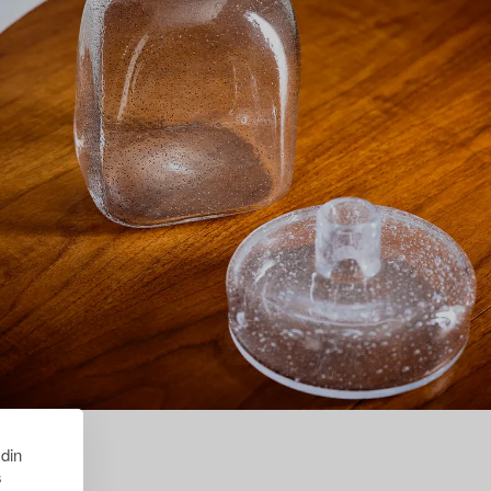
 din
s