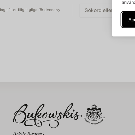
använd
Inga filter tillgängliga för denna vy
Acc