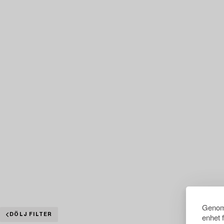
Genom 
DÖLJ FILTER
enhet 