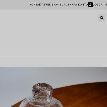
KONTAKT
SVENSKA
EUR
SKAPA KONTO
LOGGA IN