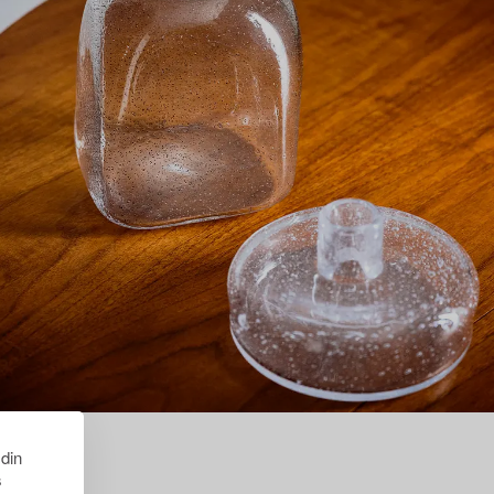
 din
s