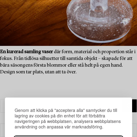
En kurerad samling vaser
där form, material och proportion står i
fokus. Från tidlösa silhuetter till samtida objekt – skapade för att
bära säsongens första blommor eller stå helt på egen hand.
Design som tar plats, utan att ta över.
Genom att klicka på "acceptera alla" samtycker du till
lagring av cookies på din enhet för att förbättra
navigeringen på webbplatsen, analysera webbplatsens
användning och anpassa vår marknadsföring.
Filter