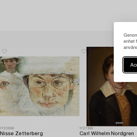
Genom 
enhet 
använd
Acc
1720896
1727369
Nisse Zetterberg
Carl Wilhelm Nordgren