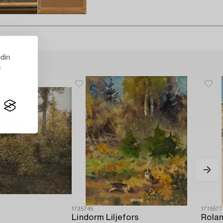
 din
s
1725745
171557
Lindorm Liljefors
Rola