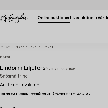
Onlineauktioner
Liveauktioner
Värde
KONST
KLASSISK SVENSK KONST
1694991
Lindorm Liljefors
(Sverige, 1909-1985)
Snösmältning
Auktionen avslutad
Har du ett liknande föremål du vill få värderat?
Kontakta oss