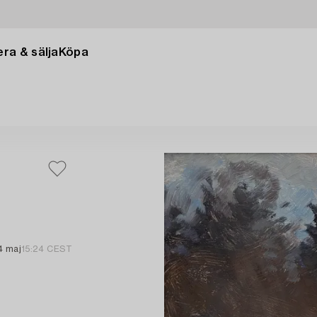
ra & sälja
Köpa
4 maj
15:24 CEST