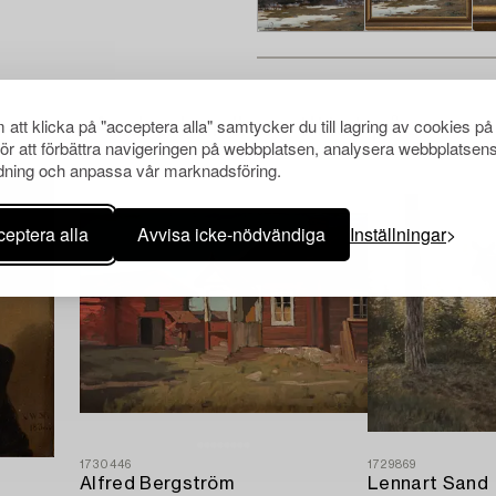
Andra har även tittat på
att klicka på "acceptera alla" samtycker du till lagring av cookies på
för att förbättra navigeringen på webbplatsen, analysera webbplatsen
ning och anpassa vår marknadsföring.
eptera alla
Avvisa icke-nödvändiga
Inställningar
1730446
1729869
Alfred Bergström
Lennart Sand