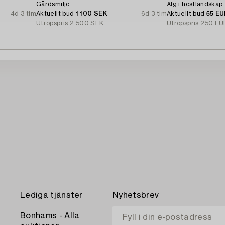
Gårdsmiljö.
Älg i höstlandskap.
4d 3 tim
Aktuellt bud
1 100 SEK
6d 3 tim
Aktuellt bud
55 E
Utropspris
2 500 SEK
Utropspris
250 EU
Lediga tjänster
Nyhetsbrev
Bonhams - Alla