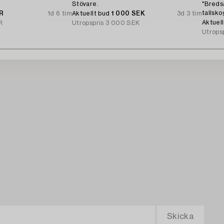
Stövare.
"Breds
tallsko
UR
1d 6 tim
Aktuellt bud
1 000 SEK
3d 3 tim
Sandön
Aktuel
R
Utropspris
3 000 SEK
Utrops