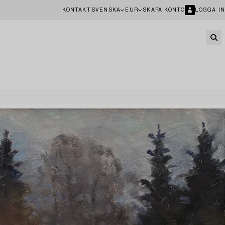
KONTAKT
SVENSKA
EUR
SKAPA KONTO
LOGGA IN