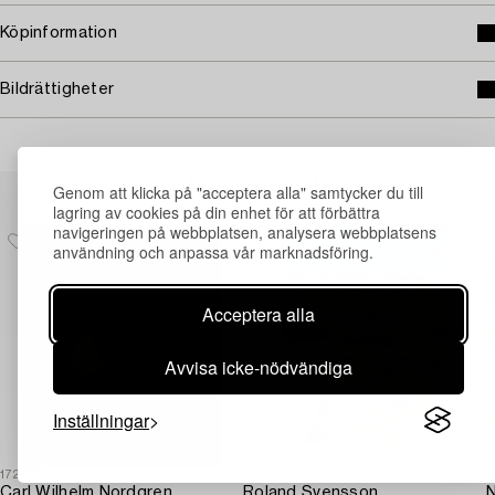
Köpinformation
Bildrättigheter
Andra har även tittat på
Genom att klicka på "acceptera alla" samtycker du till
lagring av cookies på din enhet för att förbättra
navigeringen på webbplatsen, analysera webbplatsens
användning och anpassa vår marknadsföring.
Acceptera alla
Avvisa icke-nödvändiga
Inställningar
1727369
1715577
1
Carl Wilhelm Nordgren
Roland Svensson
N