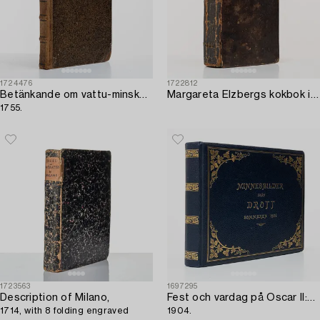
1724476
1722812
Betänkande om vattu-minskningen,
Margareta Elzbergs kokbok i första upplagan.
1755.
1723563
1697295
Description of Milano,
Fest och vardag på Oscar II:s Drott,
1714, with 8 folding engraved
1904.