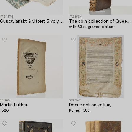
1724374
1723564
Gustavianskt & vittert 5 volymer.
The coin collection of Queen Christina,
with 63 engraved plates.
1716225
1697571
Martin Luther,
Document on vellum,
1520.
Rome, 1586.