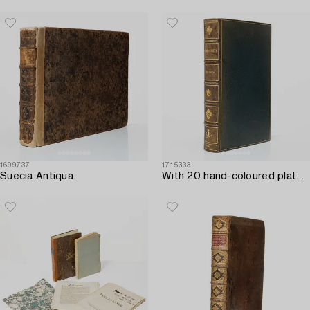
1699737
1715333
Suecia Antiqua.
With 20 hand-coloured plates of Parrakeets.