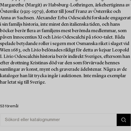
Margarethe (Margit) av Habsburg-Lothringen, ärkehertiginna av
Österrike (1925–1979), dotter till Josef Franz av Österrike och
Anna av Sachsen. Alexander Erba Odescalchi forskade engagerat
i sin familjs historia, inte minst den italienska tiden, och hans
böcker berör flera av familjens mest berömda medlemmar, som
påven Innocentius XI och Livio Odescalchi på 1600-talet. Båda
spelade betydande roller i segern mot Osmanska riket i slaget vid
Wien 1683, och Livio belönades rikligt för detta av kejsar Leopold
I. Livio Odescalchis historia berör indirekt Sveriges, eftersom han
efter drottning Kristinas död var den som förvärvade hennes
samlingar av konst, mynt och graverade ädelstenar. Några av de
kataloger han lät trycka ingår i auktionen. Inte många exemplar
har letat sig till Sverige.
53 föremål