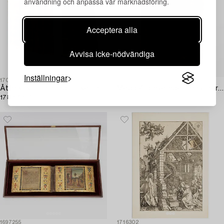
användning och anpassa vår marknadsföring.
Acceptera alla
Avvisa icke-nödvändiga
Inställningar
1700867
1715847
Åtta kok- och handböcker inkl. Cajsa Warg,
Med 54 graverade planscher över ”wåningshus av sten och träd”,
1780-1897.
m.m.
1697255
1716302