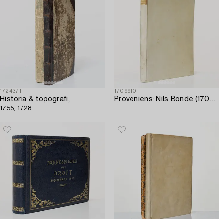
1724371
1709910
Historia & topografi,
Proveniens: Nils Bonde (1703); Säfstaholm.
1755, 1728.