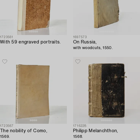
1723561
1697573
With 59 engraved portraits.
On Russia,
with woodcuts, 1550.
1723567
1716228
The nobility of Como,
Philipp Melanchthon,
1569.
1568.