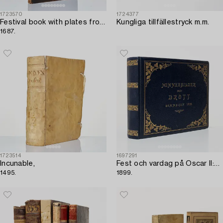
1723570
1724377
Festival book with plates from Earl Castlemaine’s embassy to the Pope,
Kungliga tillfällestryck m.m.
1687.
1723514
1697291
Incunable,
Fest och vardag på Oscar II:s Drott,
1495.
1899.