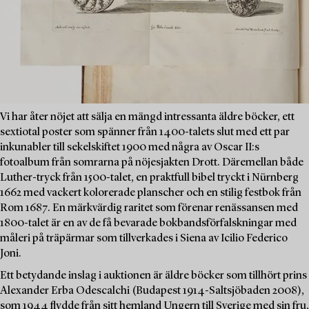
Vi har åter nöjet att sälja en mängd intressanta äldre böcker, ett
sextiotal poster som spänner från 1400-talets slut med ett par
inkunabler till sekelskiftet 1900 med några av Oscar II:s
fotoalbum från somrarna på nöjesjakten Drott. Däremellan både
Luther-tryck från 1500-talet, en praktfull bibel tryckt i Nürnberg
1662 med vackert kolorerade planscher och en stilig festbok från
Rom 1687. En märkvärdig raritet som förenar renässansen med
1800-talet är en av de få bevarade bokbandsförfalskningar med
måleri på träpärmar som tillverkades i Siena av Icilio Federico
Joni.
Ett betydande inslag i auktionen är äldre böcker som tillhört prins
Alexander Erba Odescalchi (Budapest 1914-Saltsjöbaden 2008),
som 1944 flydde från sitt hemland Ungern till Sverige med sin fru,