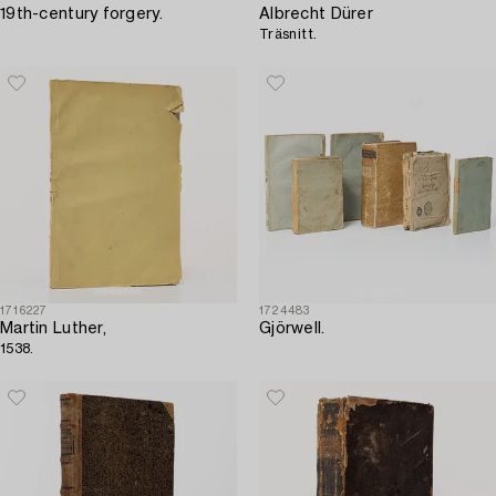
19th-century forgery.
Albrecht Dürer
Träsnitt.
1716227
1724483
Martin Luther,
Gjörwell.
1538.