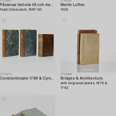
1723560
1716226
Påvarnas historia till och med Innocentius XI,
Martin Luther,
född Odescalchi, 1687-90.
1529.
1724378
1723568
Constantinople 1798 & Cyropaedia 1727.
Bridges & Architecture,
with engraved plates, 1676 &
1762.