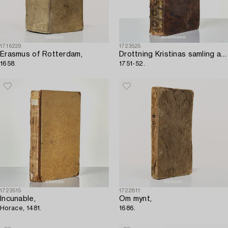
1716229
1723525
Erasmus of Rotterdam,
Drottning Kristinas samling av antika kameer och graverade ädelstenar,
1658.
1751-52.
1723515
1722811
Incunable,
Om mynt,
Horace, 1481.
1686.