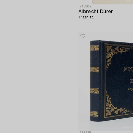
1716302
Albrecht Dürer
Träsnitt.
1697295