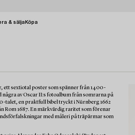
ra & sälja
Köpa
er, ett sextiotal poster som spänner från 1400-
med några av Oscar II:s fotoalbum från somrarna på
talet, en praktfull bibel tryckt i Nürnberg 1662
rån Rom 1687. En märkvärdig raritet som förenar
bandsförfalskningar med måleri på träpärmar som