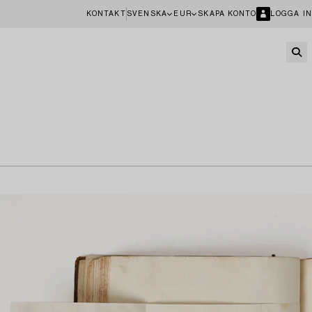
KONTAKT
SVENSKA
EUR
SKAPA KONTO
LOGGA IN