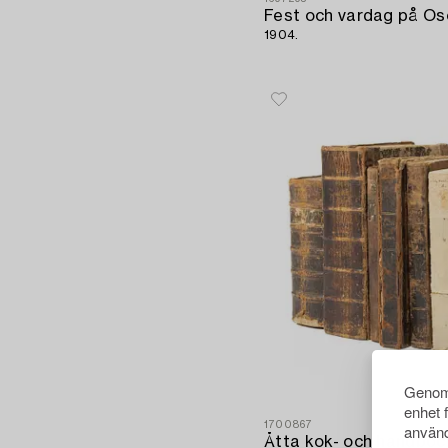
Fest och vardag på Osca
1904.
Genom 
enhet 
1700867
använd