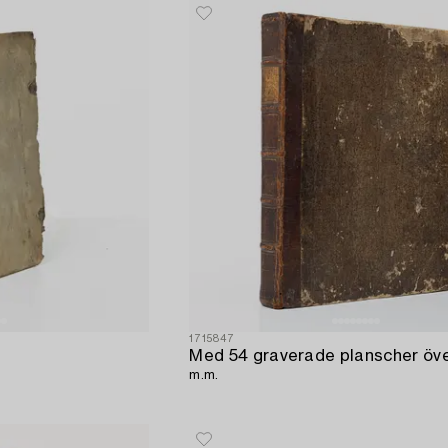
1715847
m.m.