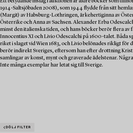
Ett betydande inslag i auktionen är äldre böcker som till
1914-Saltsjöbaden 2008), som 1944 flydde från sitt hemla
(Margit) av Habsburg-Lothringen, ärkehertiginna av Österri
Österrike och Anna av Sachsen. Alexander Erba Odescalchi f
minst den italienska tiden, och hans böcker berör flera
Innocentius XI och Livio Odescalchi på 1600-talet. Båda 
riket i slaget vid Wien 1683, och Livio belönades rikligt för
berör indirekt Sveriges, eftersom han efter drottning Kri
samlingar av konst, mynt och graverade ädelstenar. Några a
Inte många exemplar har letat sig till Sverige.
DÖLJ FILTER