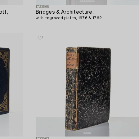
1723568
ott,
Bridges & Architecture,
with engraved plates, 1676 & 1762.
1723563