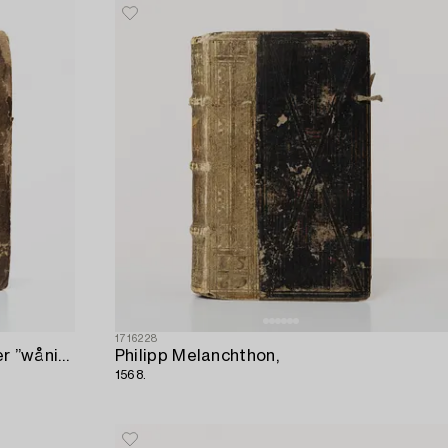
1716228
Med 54 graverade planscher över ”wåningshus av sten och träd”,
Philipp Melanchthon,
1568.