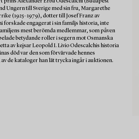
hört prins Alexander Erba Odescalchi (Budapest
nd Ungern till Sverige med sin fru, Margarethe
ke (1925–1979), dotter till Josef Franz av
orskade engagerat i sin familjs historia, inte
 av familjens mest berömda medlemmar, som påven
spelade betydande roller i segern mot Osmanska
 detta av kejsar Leopold I. Livio Odescalchis historia
stinas död var den som förvärvade hennes
v de kataloger han lät trycka ingår i auktionen.