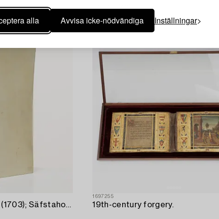
Horace, 1481.
eptera alla
Avvisa icke-nödvändiga
Inställningar
1697255
Proveniens: Nils Bonde (1703); Säfstaholm.
19th-century forgery.