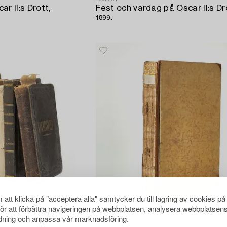
r II:s Drott,
Fest och vardag på Oscar II:s Dr
1899.
att klicka på "acceptera alla" samtycker du till lagring av cookies på
för att förbättra navigeringen på webbplatsen, analysera webbplatsen
1723515
ning och anpassa vår marknadsföring.
Åtta kok- och handböcker inkl. Cajsa Warg,
Incunable,