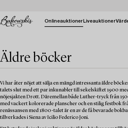
Onlineauktioner
Liveauktioner
Värde
Äldre böcker
Vi har åter nöjet att sälja en mängd intressanta äldre böck
talets slut med ett par inkunabler till sekelskiftet 1900 
nöjesjakten Drott. Däremellan både Luther-tryck från 1500-
med vackert kolorerade planscher och en stilig festbok f
renässansen med 1800-talet är en av de få bevarade bok
tillverkades i Siena av Icilio Federico Joni.