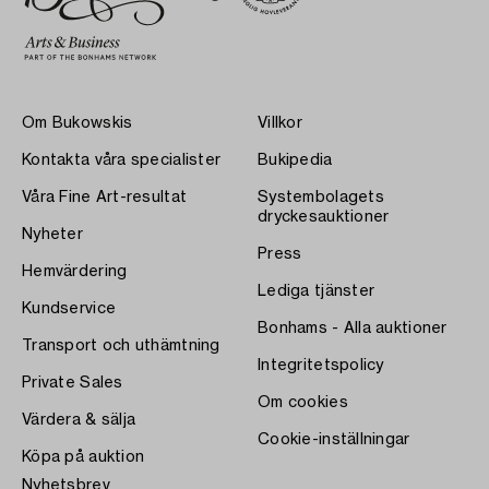
Om Bukowskis
Villkor
Kontakta våra specialister
Bukipedia
Våra Fine Art-resultat
Systembolagets
dryckesauktioner
Nyheter
Press
Hemvärdering
Lediga tjänster
Kundservice
Bonhams - Alla auktioner
Transport och uthämtning
Integritetspolicy
Private Sales
Om cookies
Värdera & sälja
Cookie-inställningar
Köpa på auktion
Nyhetsbrev