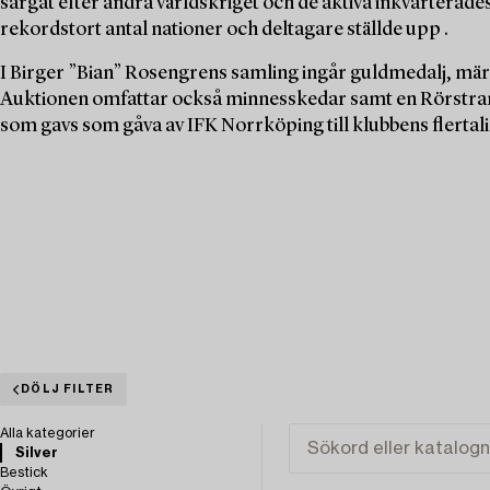
sargat efter andra världskriget och de aktiva inkvarterades t
rekordstort antal nationer och deltagare ställde upp .
I Birger ”Bian” Rosengrens samling ingår guldmedalj, mä
Auktionen omfattar också minnesskedar samt en Rörstran
som gavs som gåva av IFK Norrköping till klubbens flertali
DÖLJ FILTER
Alla kategorier
Silver
Bestick