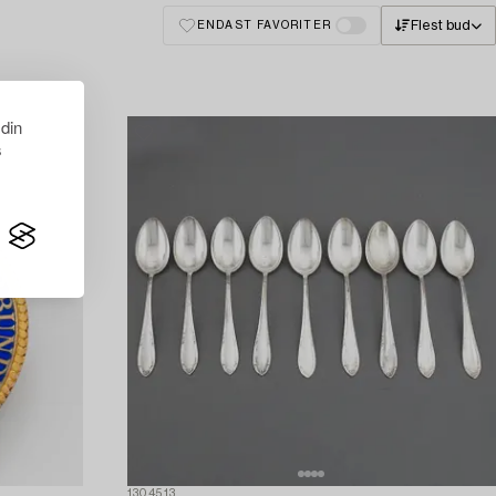
Flest bud
ENDAST FAVORITER
 din
s
1304513