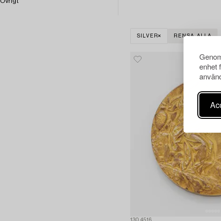
Övrigt
SILVER
RENSA ALLA
Genom 
enhet 
använd
Acc
1304516