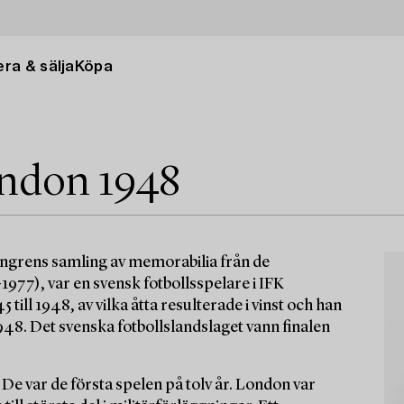
ra & sälja
Köpa
ndon 1948
sengrens samling av memorabilia från de
977), var en svensk fotbollsspelare i IFK
ill 1948, av vilka åtta resulterade i vinst och han
948. Det svenska fotbollslandslaget vann finalen
e var de första spelen på tolv år. London var