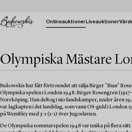
Onlineauktioner
Liveauktioner
Värde
Olympiska Mästare Lo
Bukowskis har fått förtroendet att sälja Birger ”Bian” Ro
Olympiska spelen i London 1948. Birger Rosengren (1917-1
Norrköping. Han deltog i nio landskamper, under åren 1945 t
var lagkapten i det landslag, som vann OS-guld i London 1
på Wembley med 3-1 (1-1) över Jugoslavien.
De Olympiska sommarspelen 1948 var unika på flera sätt. D