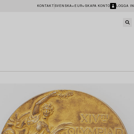
KONTAKT
SVENSKA
EUR
SKAPA KONTO
LOGGA IN