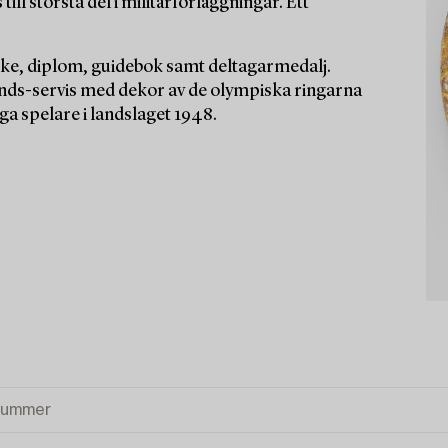
ill största del i militärförläggningar. Ett
rke, diplom, guidebok samt deltagarmedalj.
ds-servis med dekor av de olympiska ringarna
ga spelare i landslaget 1948.