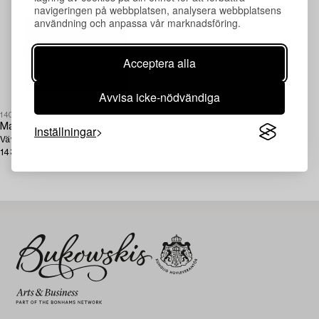
navigeringen på webbplatsen, analysera webbplatsens
användning och anpassa vår marknadsföring.
Acceptera alla
Avvisa icke-nödvändiga
1408240
Maria Hillfon
Inställningar
Vävnad monogramsignerad
143x105 cm totalt.