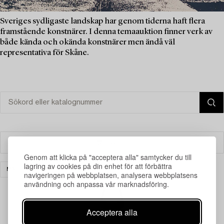
Sveriges sydligaste landskap har genom tiderna haft flera
framstående konstnärer. I denna temaauktion finner verk av
både kända och okända konstnärer men ändå väl
representativa för Skåne.
Filter
Genom att klicka på "acceptera alla" samtycker du till
lagring av cookies på din enhet för att förbättra
MATTOR & TEXTIL
RENSA ALLA
navigeringen på webbplatsen, analysera webbplatsens
användning och anpassa vår marknadsföring.
Acceptera alla
Din sökning gav ingen träff just nu.