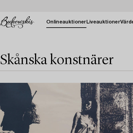
Onlineauktioner
Liveauktioner
Värde
Skånska konstnärer