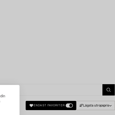
 din
s
Lägsta utropspris
ENDAST FAVORITER