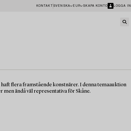
KONTAKT
SVENSKA
EUR
SKAPA KONTO
LOGGA IN
 haft flera framstående konstnärer. I denna temaauktion
r men ändå väl representativa för Skåne.