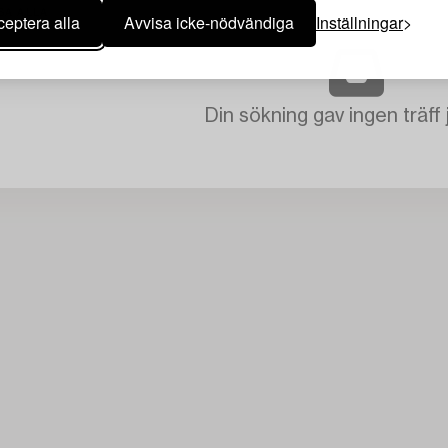
SA ALLA
eptera alla
Avvisa icke-nödvändiga
Inställningar
Din sökning gav ingen träff 