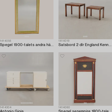
1414056
1414019
Spegel 1900-talets andra hälft.
Satsbord 2 dlr England Kennedy ltd 1900-talets mitt.
1414304
1414060
Antonio Gioia,
Spegel senempire 1800-talets andra hälft.