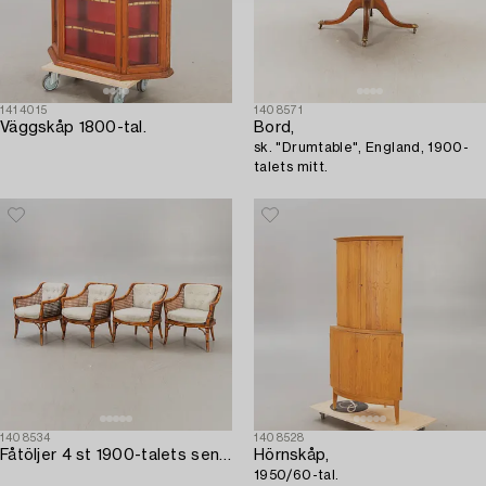
1414015
1408571
Väggskåp 1800-tal.
Bord,
sk. "Drumtable", England, 1900-
talets mitt.
1408534
1408528
Fåtöljer 4 st 1900-talets senare del.
Hörnskåp,
1950/60-tal.