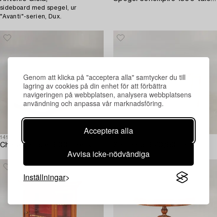
sideboard med spegel, ur
"Avanti"-serien, Dux.
Genom att klicka på "acceptera alla" samtycker du till
lagring av cookies på din enhet för att förbättra
navigeringen på webbplatsen, analysera webbplatsens
användning och anpassa vår marknadsföring.
Acceptera alla
1414578
1414212
Chaise longue 1900-talets mitt.
Soffbord 1970/80-tal.
Avvisa icke-nödvändiga
Inställningar