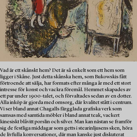
Vad är ett skånskt hem? Det är så enkelt som ett hem som
ligger i Skåne. Just detta skånska hem, som Bukowskis fått
förtroende att sälja, har formats efter många år med ett stort
intresse för konst och vackra föremål. Hemmet skapades av
ett par under 1900-talet, och förvaltades sedan av en dotter.
Alla inköp är gjorda med omsorg, där kvalitet stått i centrum.
Vi ser bland annat Chagalls färgglada grafiska verk som
samsas med samtida möbler i bland annat teak, vackert
kinesiskt blåvitt porslin och silver. Man kan nästan se framför
sig de festliga middagar som getts i stearinljusens sken, höra
de livfulla konversationer, där man kanske just diskuterat