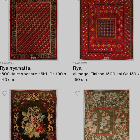
1445265
1445289
Rya /ryamatta,
Rya,
1800-talets senare hälft. Ca 190 x
allmoge, Finland 1800-tal Ca 180 x
140 cm.
150 cm.