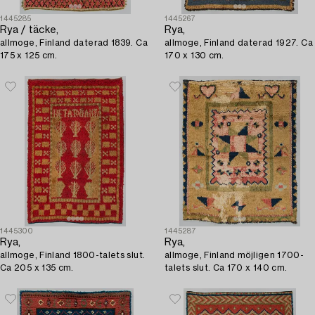
1445285
1445267
Rya / täcke,
Rya,
allmoge, Finland daterad 1839. Ca
allmoge, Finland daterad 1927. Ca
175 x 125 cm.
170 x 130 cm.
1445300
1445287
Rya,
Rya,
allmoge, Finland 1800-talets slut.
allmoge, Finland möjligen 1700-
Ca 205 x 135 cm.
talets slut. Ca 170 x 140 cm.