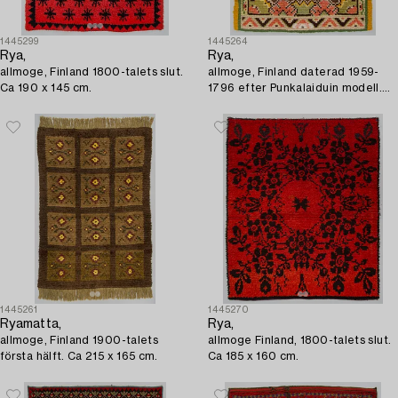
1445299
1445264
Rya,
Rya,
allmoge, Finland 1800-talets slut.
allmoge, Finland daterad 1959-
Ca 190 x 145 cm.
1796 efter Punkalaiduin modell.
Ca 164 x 125 cm.
1445261
1445270
Ryamatta,
Rya,
allmoge, Finland 1900-talets
allmoge Finland, 1800-talets slut.
första hälft. Ca 215 x 165 cm.
Ca 185 x 160 cm.