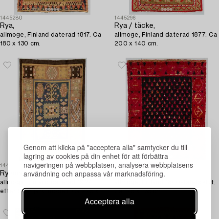
1445280
1445296
Rya,
Rya / täcke,
allmoge, Finland daterad 1817. Ca
allmoge, Finland daterad 1877. Ca
180 x 130 cm.
200 x 140 cm.
Genom att klicka på "acceptera alla" samtycker du till
lagring av cookies på din enhet för att förbättra
navigeringen på webbplatsen, analysera webbplatsens
1445283
1448969
användning och anpassa vår marknadsföring.
Ryamatta,
Rya,
allmoge, Finland daterad 1927
allmoge, Finland 1800-talets slut.
efter Saarijärvi modell. Ca 275 x
Ca 175 x 135 cm.
Acceptera alla
180 cm.