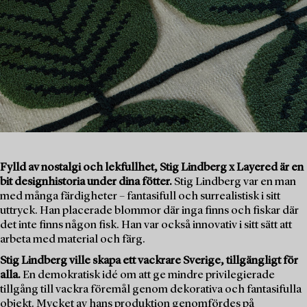
Fylld av nostalgi och lekfullhet, Stig Lindberg x Layered är en
bit designhistoria under dina fötter.
Stig Lindberg var en man
med många färdigheter – fantasifull och surrealistisk i sitt
uttryck. Han placerade blommor där inga finns och fiskar där
det inte finns någon fisk. Han var också innovativ i sitt sätt att
arbeta med material och färg.
Stig Lindberg ville skapa ett vackrare Sverige, tillgängligt för
alla.
En demokratisk idé om att ge mindre privilegierade
tillgång till vackra föremål genom dekorativa och fantasifulla
objekt. Mycket av hans produktion genomfördes på