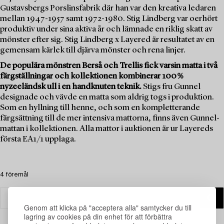
Gustavsbergs Porslinsfabrik där han var den kreativa ledaren
mellan 1947-1957 samt 1972-1980. Stig Lindberg var oerhört
produktiv under sina aktiva år och lämnade en riklig skatt av
mönster efter sig. Stig Lindberg x Layered är resultatet av en
gemensam kärlek till djärva mönster och rena linjer.
De populära mönstren Berså och Trellis fick varsin matta i två
färgställningar och kollektionen kombinerar 100 %
nyzeeländsk ull i en handknuten teknik.
Stigs fru Gunnel
designade och vävde en matta som aldrig togs i produktion.
Som en hyllning till henne, och som en kompletterande
färgsättning till de mer intensiva mattorna, finns även Gunnel-
mattan i kollektionen. Alla mattor i auktionen är ur Layereds
första EA1/1 upplaga.
4 föremål
Genom att klicka på "acceptera alla" samtycker du till
lagring av cookies på din enhet för att förbättra