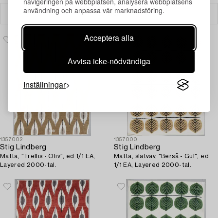
navigeringen på webbplatsen, analysera webbplatsens
användning och anpassa vår marknadsföring.
Filter
Acceptera alla
Avvisa icke-nödvändiga
Inställningar
1357002
1357000
Stig Lindberg
Stig Lindberg
Matta, "Trellis - Oliv", ed 1/1 EA,
Matta, slätväv, "Berså - Gul", ed
Layered 2000-tal.
1/1 EA, Layered 2000-tal.