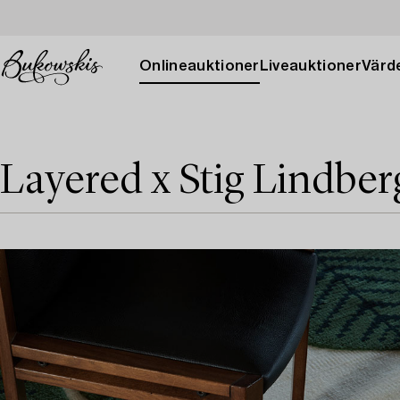
Onlineauktioner
Liveauktioner
Värde
Layered x Stig Lindber