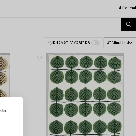
4 föremål
Minst bud
ENDAST FAVORITER
 din
s