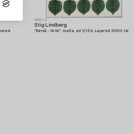
1356174
Stig Lindberg
ayered
"Berså - Grön", matta, ed 1/1 EA, Layered 2000-tal.