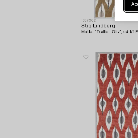
Acc
1357002
Stig Lindberg
Matta, "Trellis - Oliv", ed 1/