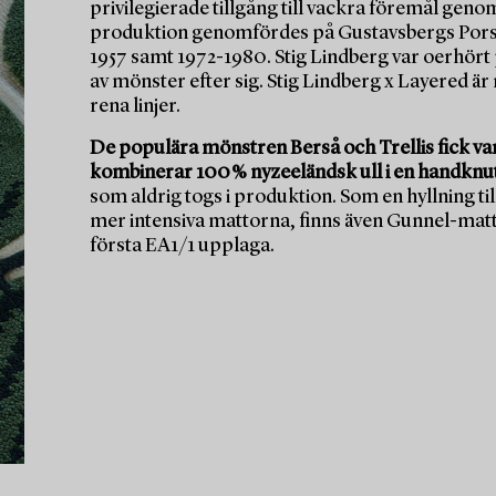
privilegierade tillgång till vackra föremål geno
produktion genomfördes på Gustavsbergs Porsli
1957 samt 1972-1980. Stig Lindberg var oerhört 
av mönster efter sig. Stig Lindberg x Layered är
rena linjer.
De populära mönstren Berså och Trellis fick var
kombinerar 100 % nyzeeländsk ull i en handknut
som aldrig togs i produktion. Som en hyllning ti
mer intensiva mattorna, finns även Gunnel-matta
första EA1/1 upplaga.