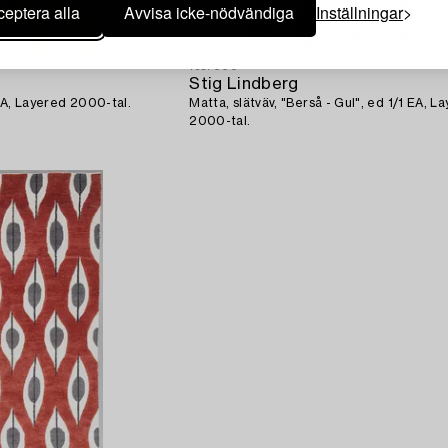
eptera alla
Avvisa icke-nödvändiga
Inställningar
1357000
Stig Lindberg
1 EA, Layered 2000-tal.
Matta, slätväv, "Berså - Gul", ed 1/1 EA, L
2000-tal.