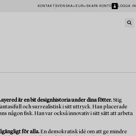
KONTAKT
SVENSKA
EUR
SKAPA KONTO
LOGGA IN
Layered är en bit designhistoria under dina fötter.
Stig
asifull och surrealistisk i sitt uttryck. Han placerade
ns någon fisk. Han var också innovativ i sitt sätt att arbeta
lgängligt för alla.
En demokratisk idé om att ge mindre