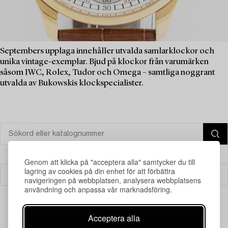
Septembers upplaga innehåller utvalda samlarklockor och
unika vintage-exemplar. Bjud på klockor från varumärken
såsom IWC, Rolex, Tudor och Omega – samtliga noggrant
utvalda av Bukowskis klockspecialister.
Genom att klicka på "acceptera alla" samtycker du till
lagring av cookies på din enhet för att förbättra
Filter
navigeringen på webbplatsen, analysera webbplatsens
användning och anpassa vår marknadsföring.
Acceptera alla
Din sökning gav ingen träff just nu.