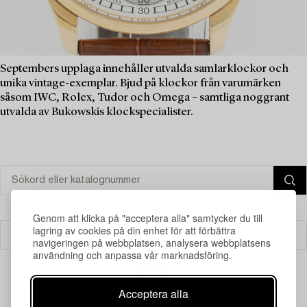
Septembers upplaga innehåller utvalda samlarklockor och
unika vintage-exemplar. Bjud på klockor från varumärken
såsom IWC, Rolex, Tudor och Omega – samtliga noggrant
utvalda av Bukowskis klockspecialister.
Genom att klicka på "acceptera alla" samtycker du till
lagring av cookies på din enhet för att förbättra
Filter
navigeringen på webbplatsen, analysera webbplatsens
användning och anpassa vår marknadsföring.
Acceptera alla
Din sökning gav ingen träff just nu.