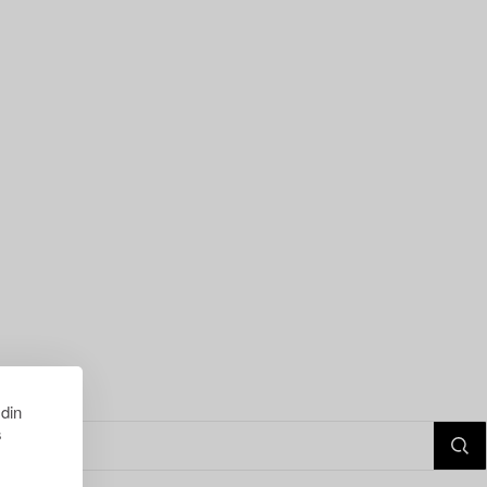
 din
s