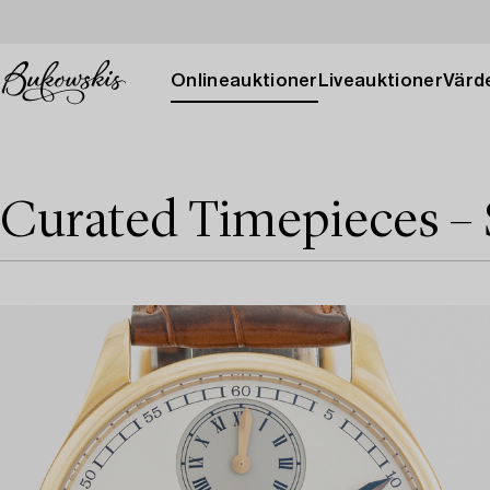
Onlineauktioner
Liveauktioner
Värde
Curated Timepieces –