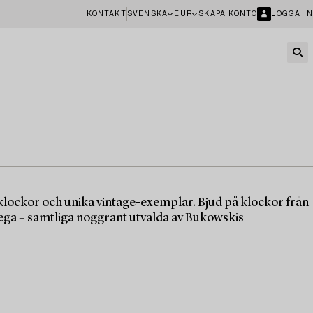
KONTAKT
SVENSKA
EUR
SKAPA KONTO
LOGGA IN
lockor och unika vintage-exemplar. Bjud på klockor från
a – samtliga noggrant utvalda av Bukowskis