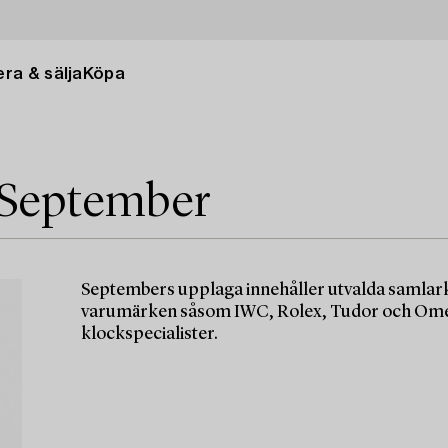
ra & sälja
Köpa
 September
Septembers upplaga innehåller utvalda samlark
varumärken såsom IWC, Rolex, Tudor och Omeg
klockspecialister.