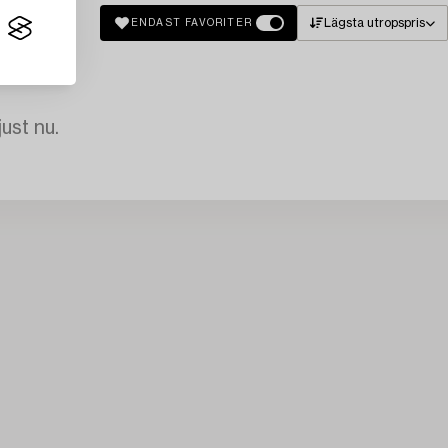
Lägsta utropspris
ENDAST FAVORITER
just nu.