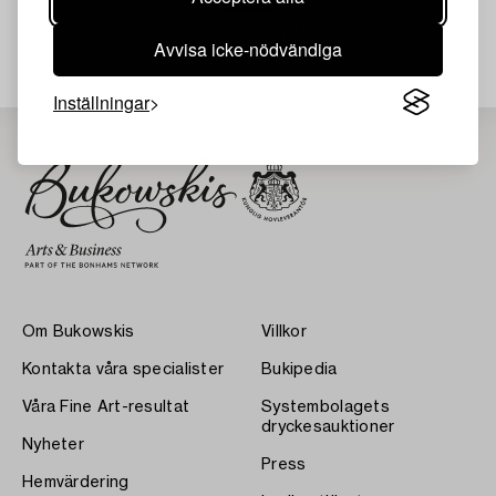
Din sökning gav ingen träff just nu.
Avvisa icke-nödvändiga
Inställningar
Om Bukowskis
Villkor
Kontakta våra specialister
Bukipedia
Våra Fine Art-resultat
Systembolagets
dryckesauktioner
Nyheter
Press
Hemvärdering